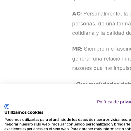
Personalmente, la p
AG:
personas, de una forma 
cotidiana y la calidad d
Siempre me fascinó 
MR:
generar una relación in
razones que me impulsó
¿Qué cualidades debe
Sin duda, cuenta m
BGR:
Política de priv
necesidades de las emp
Utilizamos cookies
reducirse a un ejercicio
Podemos utilizarlas para el análisis de los datos de nuestros visitantes, 
mejorar nuestro sitio web, mostrar contenido personalizado y brindarle
excelente experiencia en el sitio web. Para obtener más información sob