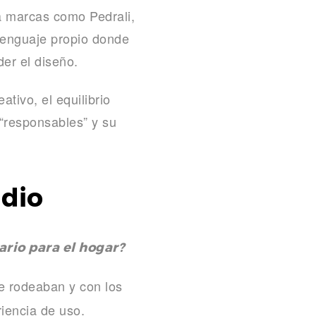
ara marcas como
Pedrali
,
 lenguaje propio donde
er el diseño.
tivo, el equilibrio
 “responsables” y su
udio
ario para el hogar?
e rodeaban y con los
riencia de uso.