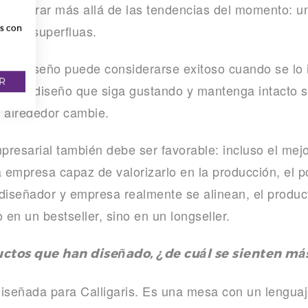
er mirar más allá de las tendencias del momento: un 
iones superfluas.
os con
un diseño puede considerarse exitoso cuando se lo
R
zo, un diseño que siga gustando y mantenga intacto s
u alrededor cambie.
resarial también debe ser favorable: incluso el mejo
a empresa capaz de valorizarlo en la producción, el p
iseñador y empresa realmente se alinean, el product
 en un bestseller, sino en un longseller.
uctos que han diseñado, ¿de cuál se sienten má
señada para Calligaris. Es una mesa con un lenguaje