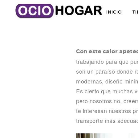
Ir
al
INICIO
TI
contenido
B
l
Con este calor apete
o
trabajando para que p
g
son un paraíso donde rel
modernas, diseño minim
O
Es cierto que muchas ve
c
pero nosotros no, creem
te interesan nuestros p
i
transporte más adecuad
o