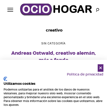
Ir
al
contenido
B
l
creativo
o
SIN CATEGORÍA
g
Andreas Ostwald, creativo alemán,
más a fondo
O
Andreas Ostwald, reconocido diseñador alemán, crea su
c
Política de privacidad
propio estudio en 1996, pero nunca deja de trabajar con otras
empresas como es el caso de Infiniti que cuenta con él como
i
Utilizamos cookies
uno de sus principales creativos/diseñadores. En OcioHogar
Podemos utilizarlas para el análisis de los datos de nuestros
tenemos el placer de conocerle más a fondo gracias a esta
visitantes, para mejorar nuestro sitio web, mostrar contenido
o
personalizado y brindarle una excelente experiencia en el sitio web.
breve entrevista que Andreas Ostwald nos concede. […]
Para obtener más información sobre las cookies que utilizamos, abre
los ajustes.