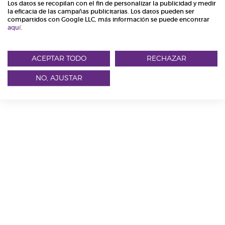
H
Los datos se recopilan con el fin de personalizar la publicidad y medir
Leer más
la eficacia de las campañas publicitarias. Los datos pueden ser
o
compartidos con Google LLC, más información se puede encontrar
aquí
.
g
¿Buscas muebles de diseño para tu hogar? Descubre
nuestros diseños que te enamorarán
ACEPTAR TODO
RECHAZAR
a
NO, AJUSTAR
OCIOHOGAR BLOG - COPYRIGHT © 2026 OCIOHOGAR HOME DESIGN, S.L.
r