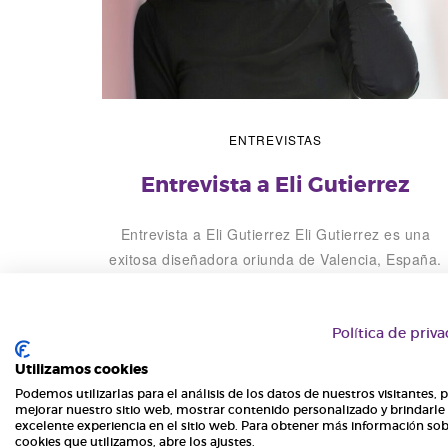
H
o
g
ENTREVISTAS
a
Entrevista a Eli Gutierrez
r
Entrevista a Eli Gutierrez Eli Gutierrez es una
exitosa diseñadora oriunda de Valencia, España.
Después de obtener su grado en dicha ciudad,
realizó un máster en Diseño de Productos en el
prestigioso Royal College of Art de Londres. En
Política de priv
2016 fundó el Eli-Gutierrez Studio, dedicado al
Utilizamos cookies
diseño de productos, interiorismo e instalaciones,
Podemos utilizarlas para el análisis de los datos de nuestros visitantes, 
y en la […]
mejorar nuestro sitio web, mostrar contenido personalizado y brindarle
excelente experiencia en el sitio web. Para obtener más información sob
cookies que utilizamos, abre los ajustes.