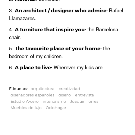
Rafael
An architect / designer who admire:
Llamazares.
the Barcelona
A furniture that inspire you:
chair.
the
The favourite place of your home:
bedroom of my children.
Wherever my kids are.
A place to live:
Etiquetas:
arquitectura
creatividad
diseñadores españoles
diseño
entrevista
Estudio A-cero
interiorismo
Joaquin Torres
Muebles de lujo
OcioHogar