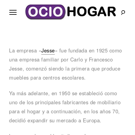
Ir
al
contenido
B
l
La empresa «
Jesse
» fue fundada en 1925 como
o
una empresa familiar por Carlo y Francesco
g
Jesse, comenzó siendo la primera que produce
muebles para centros escolares.
O
c
Ya más adelante, en 1950 se estableció como
uno de los principales fabricantes de mobiliario
i
para el hogar y a continuación, en los años 70,
o
decidió expandir su mercado a Europa.