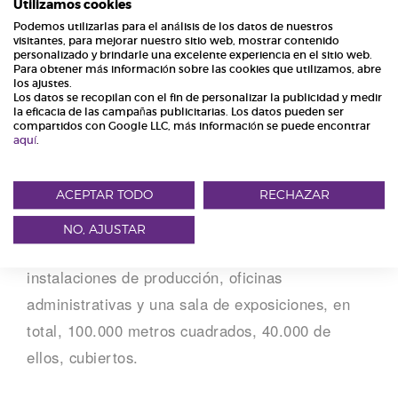
Utilizamos cookies
Podemos utilizarlas para el análisis de los datos de nuestros
visitantes, para mejorar nuestro sitio web, mostrar contenido
personalizado y brindarle una excelente experiencia en el sitio web.
Para obtener más información sobre las cookies que utilizamos, abre
los ajustes.
Los datos se recopilan con el fin de personalizar la publicidad y medir
la eficacia de las campañas publicitarias. Los datos pueden ser
compartidos con Google LLC, más información se puede encontrar
aquí
.
Moderna estantería apilable de Jesse
ACEPTAR TODO
RECHAZAR
La empresa se encuentra ubicada en la ciudad
NO, AJUSTAR
italiana de Francenigo, dispone de unas extensas
instalaciones de producción, oficinas
administrativas y una sala de exposiciones, en
total, 100.000 metros cuadrados, 40.000 de
ellos, cubiertos.