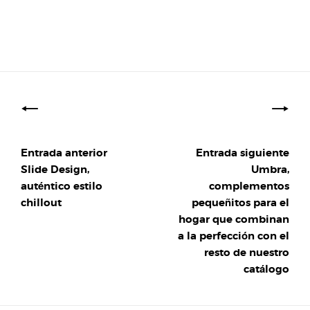
Navegación
de
entradas
Entrada anterior
Entrada siguiente
Slide Design,
Umbra,
auténtico estilo
complementos
chillout
pequeñitos para el
hogar que combinan
a la perfección con el
resto de nuestro
catálogo