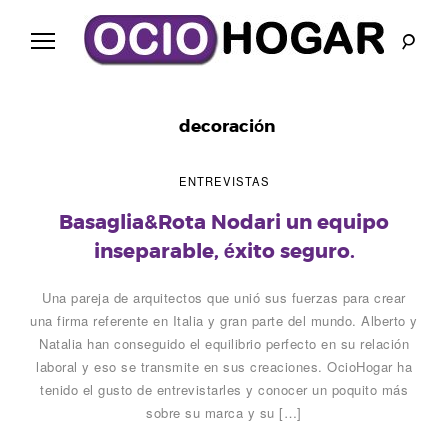
Ir
al
contenido
B
l
decoración
o
ENTREVISTAS
g
Basaglia&Rota Nodari un equipo
inseparable, éxito seguro.
O
Una pareja de arquitectos que unió sus fuerzas para crear
c
una firma referente en Italia y gran parte del mundo. Alberto y
Natalia han conseguido el equilibrio perfecto en su relación
i
laboral y eso se transmite en sus creaciones. OcioHogar ha
tenido el gusto de entrevistarles y conocer un poquito más
o
sobre su marca y su […]