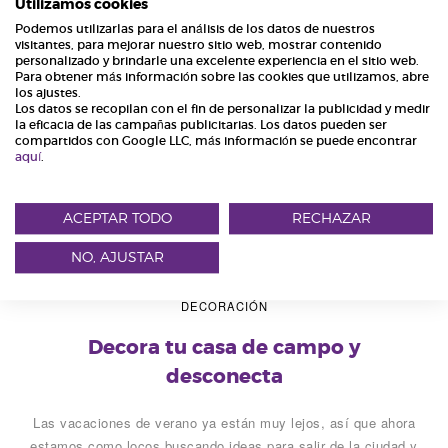
Utilizamos cookies
Podemos utilizarlas para el análisis de los datos de nuestros
Ya huele a Navidad, y es momento de ir empezando a pensar
visitantes, para mejorar nuestro sitio web, mostrar contenido
personalizado y brindarle una excelente experiencia en el sitio web.
qué vamos a regalar. Algunas personas tienen mucha
Para obtener más información sobre las cookies que utilizamos, abre
imaginación y siempre triunfan, otras…necesitan un poquito
los ajustes.
de inspiración. Pero lo que todos queremos es sorprender,
Los datos se recopilan con el fin de personalizar la publicidad y medir
la eficacia de las campañas publicitarias. Los datos pueden ser
agradar y que nuestro regalo sea inolvidable. Por eso hemos
compartidos con Google LLC, más información se puede encontrar
preparado el post, ideas de regalo para Navidades, para […]
aquí
.
Leer más
ACEPTAR TODO
RECHAZAR
NO, AJUSTAR
DECORACIÓN
Decora tu casa de campo y
desconecta
Las vacaciones de verano ya están muy lejos, así que ahora
estamos como locos buscando ideas para salir de la ciudad y