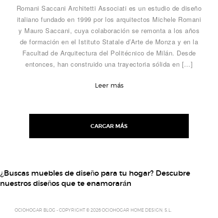
Romani Saccani Architetti Associati es un estudio de diseño
italiano fundado en 1999 por los arquitectos Michele Romani
y Mauro Saccani, cuya colaboración se remonta a los años
de formación en el Istituto Statale d’Arte de Monza y en la
Facultad de Arquitectura del Politécnico de Milán. Desde
entonces, han construido una trayectoria sólida en […]
Leer más
Posts
navigation
CARGAR MÁS
¿Buscas muebles de diseño para tu hogar? Descubre
nuestros diseños que te enamorarán
OCIOHOGAR BLOG - COPYRIGHT © 2026 OCIOHOGAR HOME DESIGN, S.L.