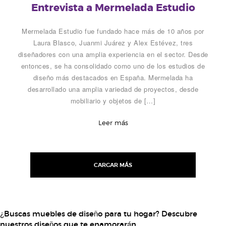
Entrevista a Mermelada Estudio
Mermelada Estudio fue fundado hace más de 10 años por
Laura Blasco, Juanmi Juárez y Alex Estévez, tres
diseñadores con una amplia experiencia en el sector. Desde
entonces, se ha consolidado como uno de los estudios de
diseño más destacados en España. Mermelada ha
desarrollado una amplia variedad de proyectos, desde
mobiliario y objetos de […]
Leer más
Posts
navigation
CARGAR MÁS
¿Buscas muebles de diseño para tu hogar? Descubre
nuestros diseños que te enamorarán