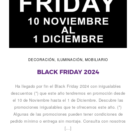
DECORACIÓN
,
ILUMINACIÓN
,
MOBILIARIO
BLACK FRIDAY 2024
Ha llegado por fin el Black Friday 2024 con inigualables
descuentos (*) que este año tendremos en promoción desde
el 10 de Noviembre hasta el 1 de Diciembre. Descubre las
promociones inigualables que te ofrecemos este año. (*)
Algunas de las promociones pueden tener condiciones de
pedido mínimo o entrega sin montaje. Consulta con nosotros
[…]