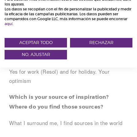
los ajustes.
Los datos se recopilan con el fin de personalizar la publicidad y medir
la eficacia de las campañas publicitarias. Los datos pueden ser
compartidos con Google LLC, más información se puede encontrar
Dacia
aquí
.
Have you ever been in Spain? If the answer
ACEPTAR TODO
RECHAZAR
is yes, What would you stand out of our
NO, AJUSTAR
country?
Yes for work (Resol) and for holiday. Your
optimism
Which is your source of inspiration?
Where do you find those sources?
What I surround me, I find sources in the world