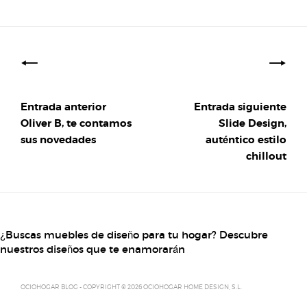
Navegación
de
entradas
Entrada anterior
Entrada siguiente
Oliver B, te contamos
Slide Design,
sus novedades
auténtico estilo
chillout
¿Buscas muebles de diseño para tu hogar? Descubre
nuestros diseños que te enamorarán
OCIOHOGAR BLOG - COPYRIGHT © 2026 OCIOHOGAR HOME DESIGN, S.L.