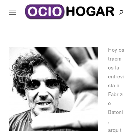
Ir
al
contenido
B
l
Hoy os
o
traem
g
os la
entrevi
O
sta a
c
Fabrizi
o
i
Batoni
o
,
arquit