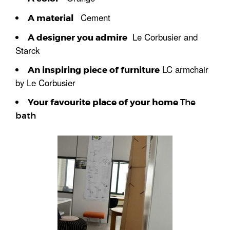
Cement
A material
Le Corbusier and
A designer you admire
Starck
LC armchair
An inspiring piece of furniture
by Le Corbusier
Your favourite place of your home
The
bath