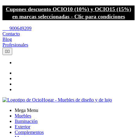
Cupones descuento OCIO10 (10%) y OCIO15 (15%)
en marcas seleccionadas - Clic para condiciones
call
900649209
Contacto
Blog
Profesionales


Mega Menu
Muebles
Iluminación
Exterior
Complementos