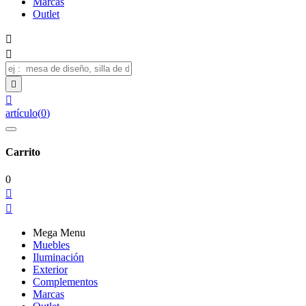
Marcas
Outlet




artículo
(
0
)
Carrito
0


Mega Menu
Muebles
Iluminación
Exterior
Complementos
Marcas