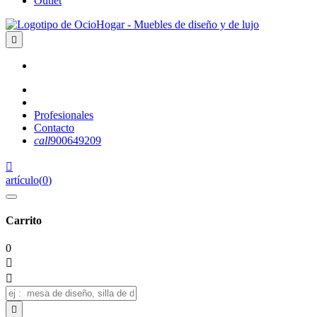
Outlet

Profesionales
Contacto
call
900649209

artículo
(
0
)
Carrito
0


