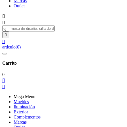
Marcas
Outlet




artículo
(
0
)
Carrito
0


Mega Menu
Muebles
Iluminación
Exterior
Complementos
Marcas