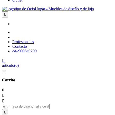
Outlet

Profesionales
Contacto
call
900649209

artículo
(
0
)
Carrito
0


