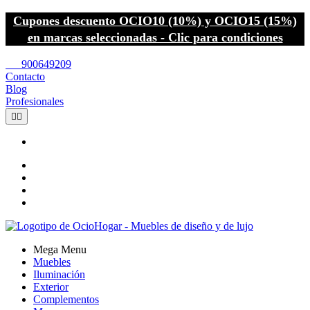
Cupones descuento OCIO10 (10%) y OCIO15 (15%)
en marcas seleccionadas - Clic para condiciones
call
900649209
Contacto
Blog
Profesionales


Mega Menu
Muebles
Iluminación
Exterior
Complementos