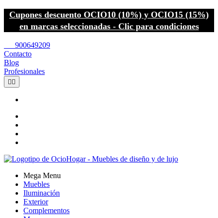
Cupones descuento OCIO10 (10%) y OCIO15 (15%)
en marcas seleccionadas - Clic para condiciones
call
900649209
Contacto
Blog
Profesionales


Mega Menu
Muebles
Iluminación
Exterior
Complementos