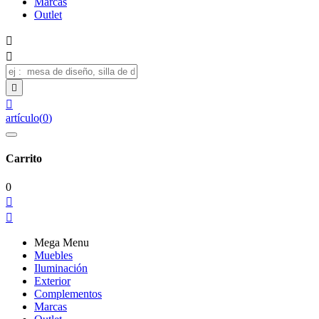
Marcas
Outlet




artículo
(
0
)
Carrito
0


Mega Menu
Muebles
Iluminación
Exterior
Complementos
Marcas