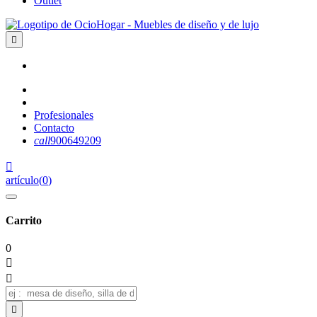
Outlet

Profesionales
Contacto
call
900649209

artículo
(
0
)
Carrito
0


