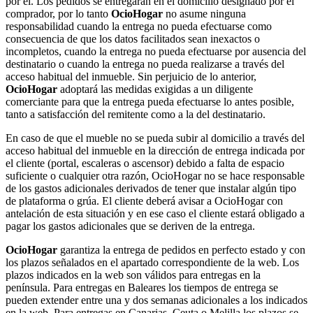
por él. Los pedidos se entregarán en el domicilio designado por el
comprador, por lo tanto
OcioHogar
no asume ninguna
responsabilidad cuando la entrega no pueda efectuarse como
consecuencia de que los datos facilitados sean inexactos o
incompletos, cuando la entrega no pueda efectuarse por ausencia del
destinatario o cuando la entrega no pueda realizarse a través del
acceso habitual del inmueble. Sin perjuicio de lo anterior,
OcioHogar
adoptará las medidas exigidas a un diligente
comerciante para que la entrega pueda efectuarse lo antes posible,
tanto a satisfacción del remitente como a la del destinatario.
En caso de que el mueble no se pueda subir al domicilio a través del
acceso habitual del inmueble en la dirección de entrega indicada por
el cliente (portal, escaleras o ascensor) debido a falta de espacio
suficiente o cualquier otra razón, OcioHogar no se hace responsable
de los gastos adicionales derivados de tener que instalar algún tipo
de plataforma o grúa. El cliente deberá avisar a OcioHogar con
antelación de esta situación y en ese caso el cliente estará obligado a
pagar los gastos adicionales que se deriven de la entrega.
OcioHogar
garantiza la entrega de pedidos en perfecto estado y con
los plazos señalados en el apartado correspondiente de la web. Los
plazos indicados en la web son válidos para entregas en la
península. Para entregas en Baleares los tiempos de entrega se
pueden extender entre una y dos semanas adicionales a los indicados
en la web. Para entregas en Canarias, Ceuta o Melilla los plazos se