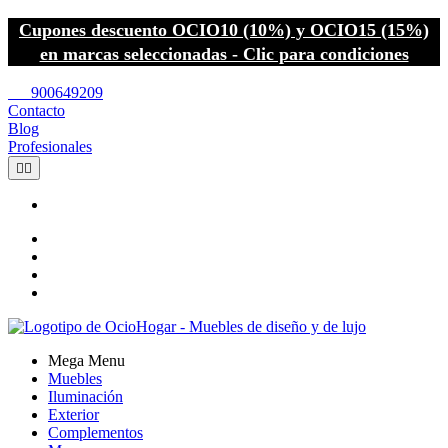
Cupones descuento OCIO10 (10%) y OCIO15 (15%)
en marcas seleccionadas - Clic para condiciones
call
900649209
Contacto
Blog
Profesionales


Mega Menu
Muebles
Iluminación
Exterior
Complementos