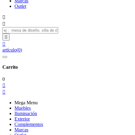
Marcas
Outlet




artículo
(
0
)
Carrito
0


Mega Menu
Muebles
Iluminación
Exterior
Complementos
Marcas