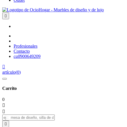
Outlet

Profesionales
Contacto
call
900649209

artículo
(
0
)
Carrito
0


