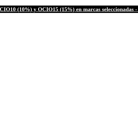
CIO10 (10%) y OCIO15 (15%) en marcas seleccionadas - C