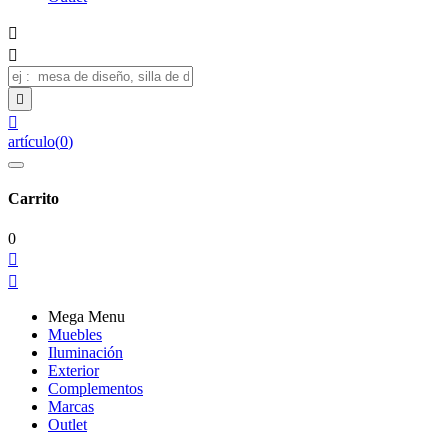




artículo
(
0
)
Carrito
0


Mega Menu
Muebles
Iluminación
Exterior
Complementos
Marcas
Outlet