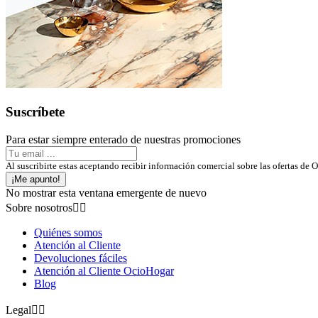
Suscríbete
Para estar siempre enterado de nuestras promociones
Al suscribirte estas aceptando recibir información comercial sobre las ofert
¡Me apunto!
No mostrar esta ventana emergente de nuevo
Sobre nosotros


Quiénes somos
Atención al Cliente
Devoluciones fáciles
Atención al Cliente OcioHogar
Blog
Legal

