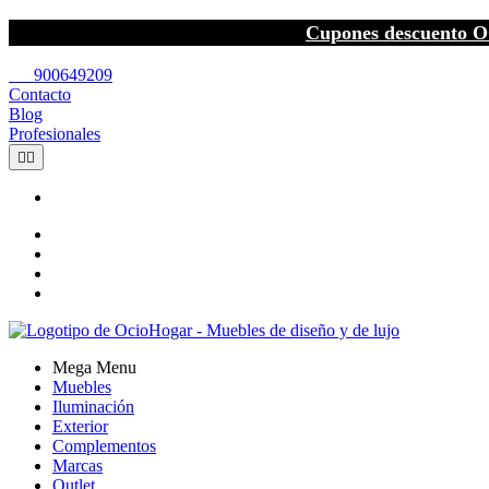
Cupones descuento O
call
900649209
Contacto
Blog
Profesionales


Mega Menu
Muebles
Iluminación
Exterior
Complementos
Marcas
Outlet