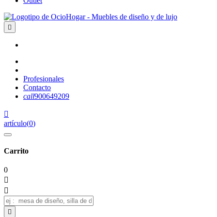
Outlet

Profesionales
Contacto
call
900649209

artículo
(
0
)
Carrito
0


