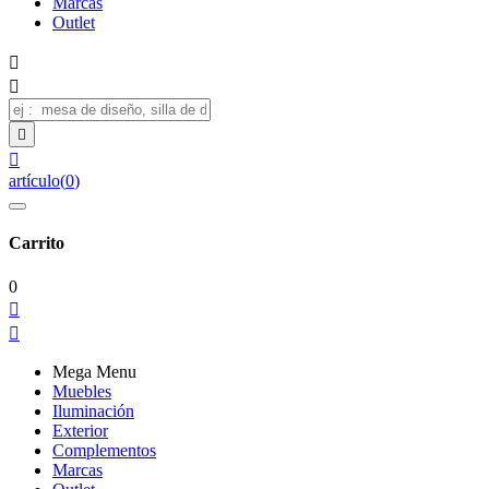
Marcas
Outlet




artículo
(
0
)
Carrito
0


Mega Menu
Muebles
Iluminación
Exterior
Complementos
Marcas