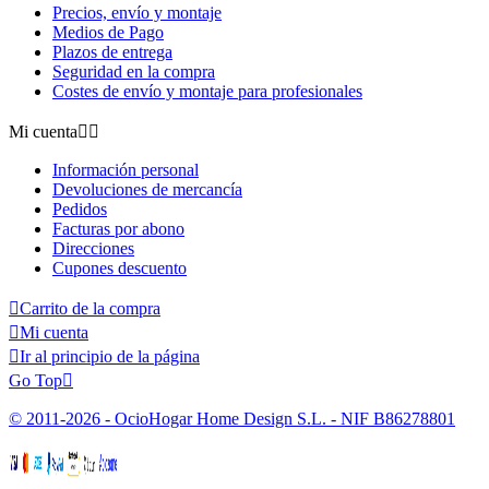
Precios, envío y montaje
Medios de Pago
Plazos de entrega
Seguridad en la compra
Costes de envío y montaje para profesionales
Mi cuenta


Información personal
Devoluciones de mercancía
Pedidos
Facturas por abono
Direcciones
Cupones descuento

Carrito de la compra

Mi cuenta

Ir al principio de la página
Go Top

© 2011-2026 - OcioHogar Home Design S.L. - NIF B86278801