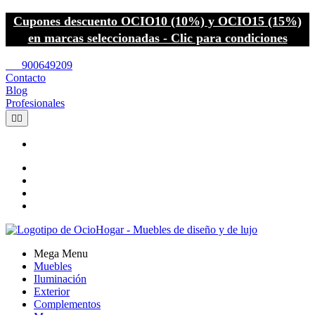
Cupones descuento OCIO10 (10%) y OCIO15 (15%)
en marcas seleccionadas - Clic para condiciones
call
900649209
Contacto
Blog
Profesionales


Mega Menu
Muebles
Iluminación
Exterior
Complementos