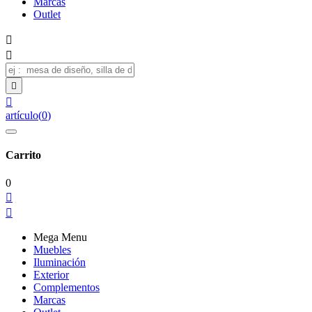
Marcas
Outlet




artículo
(
0
)
Carrito
0


Mega Menu
Muebles
Iluminación
Exterior
Complementos
Marcas