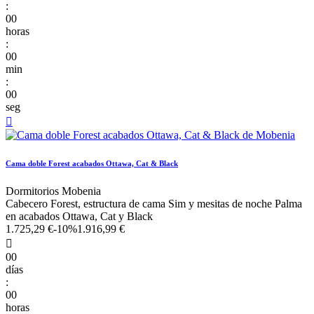
:
00
horas
:
00
min
:
00
seg

Cama doble Forest acabados Ottawa, Cat & Black
Dormitorios Mobenia
Cabecero Forest, estructura de cama Sim y mesitas de noche Palma
en acabados Ottawa, Cat y Black
1.725,29 €
-10%
1.916,99 €

00
días
:
00
horas