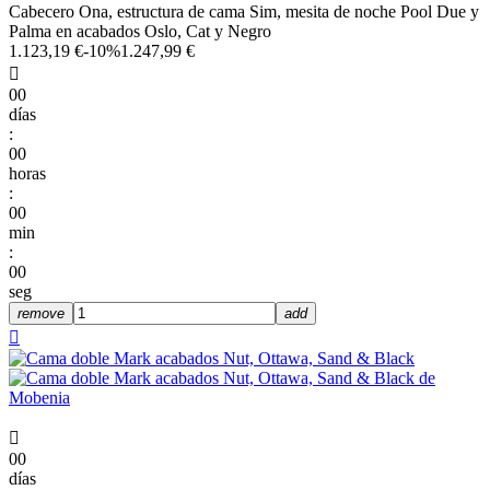
Cabecero Ona, estructura de cama Sim, mesita de noche Pool Due y
Palma en acabados Oslo, Cat y Negro
1.123,19 €
-10%
1.247,99 €

00
días
:
00
horas
:
00
min
:
00
seg
remove
add


00
días