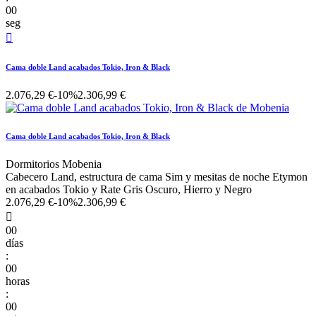
00
seg

Cama doble Land acabados Tokio, Iron & Black
2.076,29 €
-10%
2.306,99 €
Cama doble Land acabados Tokio, Iron & Black
Dormitorios Mobenia
Cabecero Land, estructura de cama Sim y mesitas de noche Etymon
en acabados Tokio y Rate Gris Oscuro, Hierro y Negro
2.076,29 €
-10%
2.306,99 €

00
días
:
00
horas
:
00