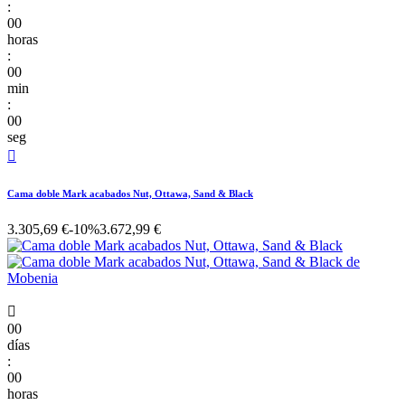
:
00
horas
:
00
min
:
00
seg

Cama doble Mark acabados Nut, Ottawa, Sand & Black
3.305,69 €
-10%
3.672,99 €

00
días
:
00
horas