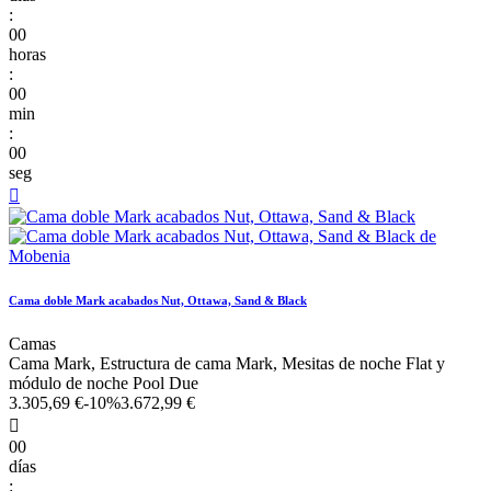
:
00
horas
:
00
min
:
00
seg

Cama doble Mark acabados Nut, Ottawa, Sand & Black
Camas
Cama Mark, Estructura de cama Mark, Mesitas de noche Flat y
módulo de noche Pool Due
3.305,69 €
-10%
3.672,99 €

00
días
: