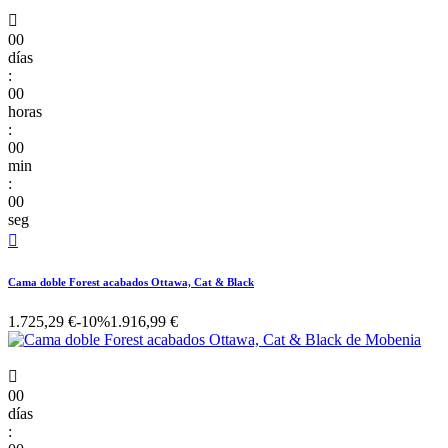

00
días
:
00
horas
:
00
min
:
00
seg

Cama doble Forest acabados Ottawa, Cat & Black
1.725,29 €
-10%
1.916,99 €

00
días
: