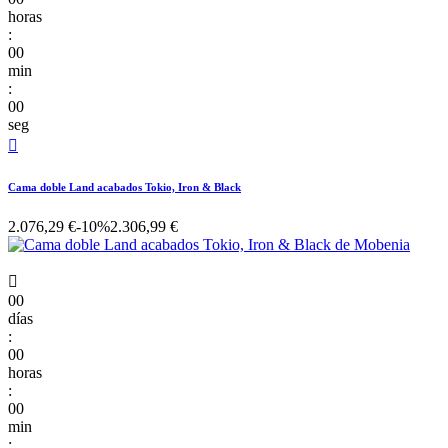
horas
:
00
min
:
00
seg

Cama doble Land acabados Tokio, Iron & Black
2.076,29 €
-10%
2.306,99 €

00
días
:
00
horas
:
00
min
: