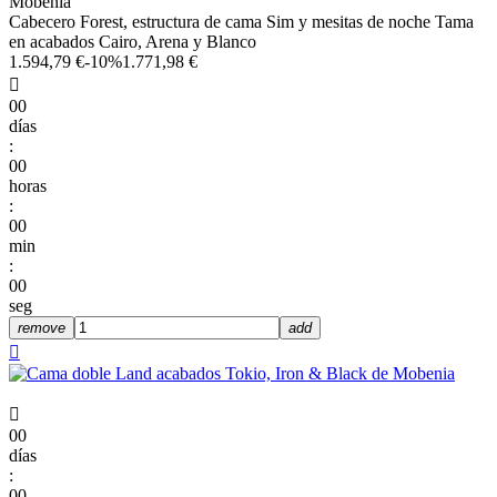
Mobenia
Cabecero Forest, estructura de cama Sim y mesitas de noche Tama
en acabados Cairo, Arena y Blanco
1.594,79 €
-10%
1.771,98 €

00
días
:
00
horas
:
00
min
:
00
seg
remove
add


00
días
:
00