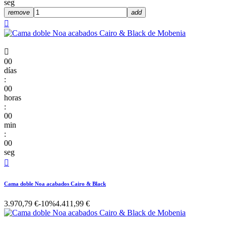
seg
remove
add


00
días
:
00
horas
:
00
min
:
00
seg

Cama doble Noa acabados Cairo & Black
3.970,79 €
-10%
4.411,99 €