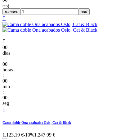
seg
remove
add


00
días
:
00
horas
:
00
min
:
00
seg

Cama doble Ona acabados Oslo, Cat & Black
1.123,19 €
-10%
1.247,99 €