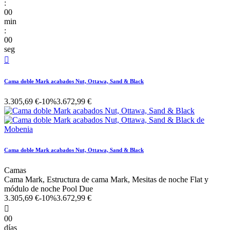
:
00
min
:
00
seg

Cama doble Mark acabados Nut, Ottawa, Sand & Black
3.305,69 €
-10%
3.672,99 €
Cama doble Mark acabados Nut, Ottawa, Sand & Black
Camas
Cama Mark, Estructura de cama Mark, Mesitas de noche Flat y
módulo de noche Pool Due
3.305,69 €
-10%
3.672,99 €

00
días