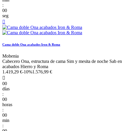
:
00
seg

Cama doble Ona acabados Iron & Roma
Mobenia
Cabecero Ona, estructura de cama Sim y mesita de noche Sab en
acabados Hierro y Roma
1.419,29 €
-10%
1.576,99 €

00
días
:
00
horas
:
00
min
:
00