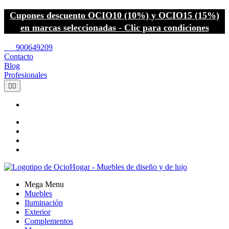
Cupones descuento OCIO10 (10%) y OCIO15 (15%)
en marcas seleccionadas - Clic para condiciones
call
900649209
Contacto
Blog
Profesionales


Mega Menu
Muebles
Iluminación
Exterior
Complementos