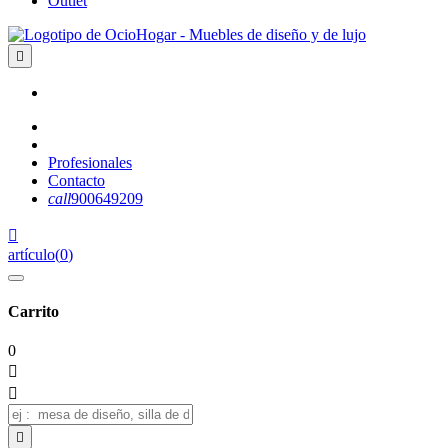
Outlet

Profesionales
Contacto
call
900649209

artículo
(
0
)
Carrito
0


