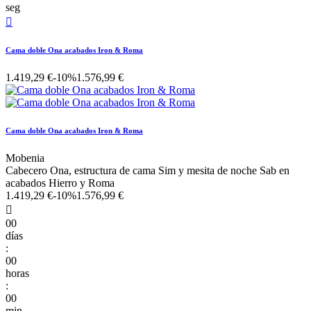
seg

Cama doble Ona acabados Iron & Roma
1.419,29 €
-10%
1.576,99 €
Cama doble Ona acabados Iron & Roma
Mobenia
Cabecero Ona, estructura de cama Sim y mesita de noche Sab en
acabados Hierro y Roma
1.419,29 €
-10%
1.576,99 €

00
días
:
00
horas
:
00
min