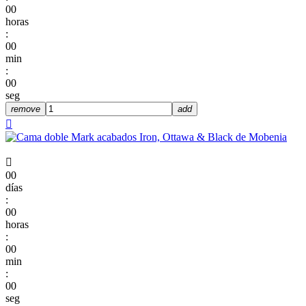
00
horas
:
00
min
:
00
seg
remove
add


00
días
:
00
horas
:
00
min
:
00
seg