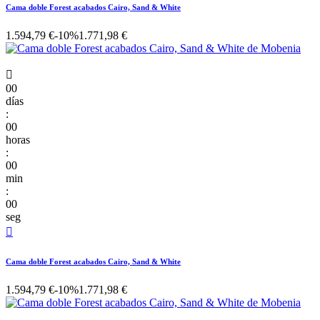
Cama doble Forest acabados Cairo, Sand & White
1.594,79 €
-10%
1.771,98 €

00
días
:
00
horas
:
00
min
:
00
seg

Cama doble Forest acabados Cairo, Sand & White
1.594,79 €
-10%
1.771,98 €