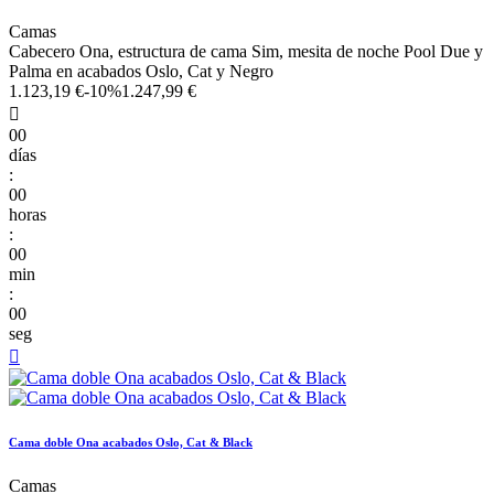
Camas
Cabecero Ona, estructura de cama Sim, mesita de noche Pool Due y
Palma en acabados Oslo, Cat y Negro
1.123,19 €
-10%
1.247,99 €

00
días
:
00
horas
:
00
min
:
00
seg

Cama doble Ona acabados Oslo, Cat & Black
Camas