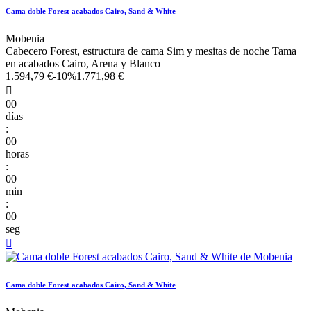
Cama doble Forest acabados Cairo, Sand & White
Mobenia
Cabecero Forest, estructura de cama Sim y mesitas de noche Tama
en acabados Cairo, Arena y Blanco
1.594,79 €
-10%
1.771,98 €

00
días
:
00
horas
:
00
min
:
00
seg

Cama doble Forest acabados Cairo, Sand & White