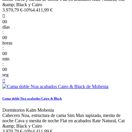
&amp; Black y Cairo
3.970,79 €
-10%
4.411,99 €

00
días
:
00
horas
:
00
min
:
00
seg

Cama doble Noa acabados Cairo & Black
Dormitorios Kalm Mobenia
Cabecero Noa, estructura de cama Sim Max tapizada, mesita de
noche Cava y mesita de noche Flat en acabados Rate Natural, Cat
&amp; Black y Cairo
3.970,79 €
-10%
4.411,99 €