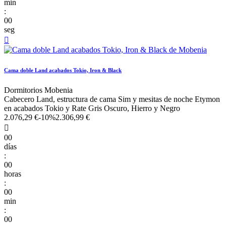
min
:
00
seg

Cama doble Land acabados Tokio, Iron & Black
Dormitorios Mobenia
Cabecero Land, estructura de cama Sim y mesitas de noche Etymon
en acabados Tokio y Rate Gris Oscuro, Hierro y Negro
2.076,29 €
-10%
2.306,99 €

00
días
:
00
horas
:
00
min
:
00