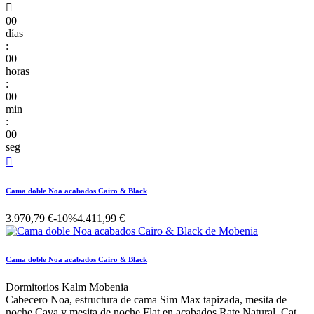

00
días
:
00
horas
:
00
min
:
00
seg

Cama doble Noa acabados Cairo & Black
3.970,79 €
-10%
4.411,99 €
Cama doble Noa acabados Cairo & Black
Dormitorios Kalm Mobenia
Cabecero Noa, estructura de cama Sim Max tapizada, mesita de
noche Cava y mesita de noche Flat en acabados Rate Natural, Cat