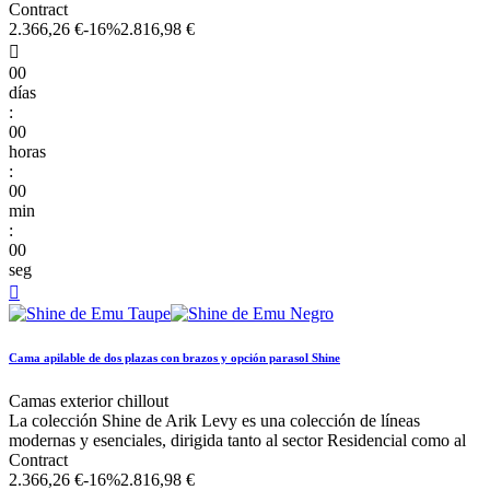
Contract
2.366,26 €
-16%
2.816,98 €

00
días
:
00
horas
:
00
min
:
00
seg

Cama apilable de dos plazas con brazos y opción parasol Shine
Camas exterior chillout
La colección Shine de Arik Levy es una colección de líneas
modernas y esenciales, dirigida tanto al sector Residencial como al
Contract
2.366,26 €
-16%
2.816,98 €