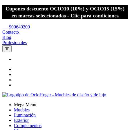
Cupones descuento OCIO10 (10%) y OCIO15 (15%)
en marcas seleccionadas - Clic para condiciones
call
900649209
Contacto
Blog
Profesionales


Mega Menu
Muebles
Iluminación
Exterior
Complementos