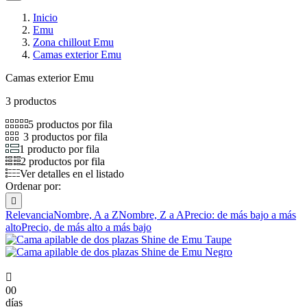
Inicio
Emu
Zona chillout Emu
Camas exterior Emu
Camas exterior Emu
3 productos
5 productos por fila
3 productos por fila
1 producto por fila
2 productos por fila
Ver detalles en el listado
Ordenar por:

Relevancia
Nombre, A a Z
Nombre, Z a A
Precio: de más bajo a más
alto
Precio, de más alto a más bajo

00
días