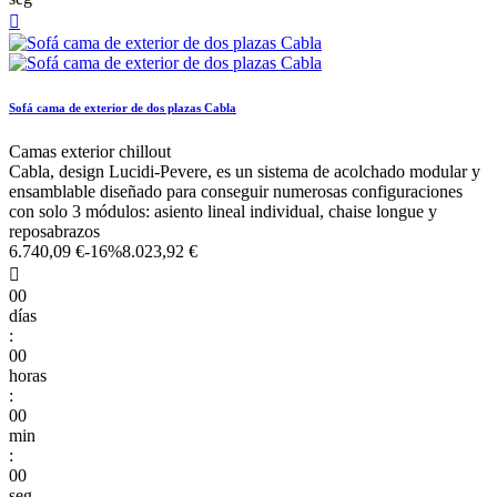

Sofá cama de exterior de dos plazas Cabla
Camas exterior chillout
Cabla, design Lucidi-Pevere, es un sistema de acolchado modular y
ensamblable diseñado para conseguir numerosas configuraciones
con solo 3 módulos: asiento lineal individual, chaise longue y
reposabrazos
6.740,09 €
-16%
8.023,92 €

00
días
:
00
horas
:
00
min
:
00
seg