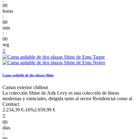
00
horas
:
00
min
:
00
seg

Cama apilable de dos plazas Shine
Camas exterior chillout
La colección Shine de Arik Levy es una colección de líneas
modernas y esenciales, dirigida tanto al sector Residencial como al
Contract
2.234,39 €
-16%
2.659,99 €

00
días
:
00