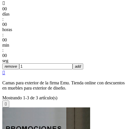

00
días
:
00
horas
:
00
min
:
00
seg
remove
add

Camas para exterior de la firma Emu. Tienda online con descuentos
en muebles para exterior de diseño.
Mostrando 1-3 de 3 artículo(s)
