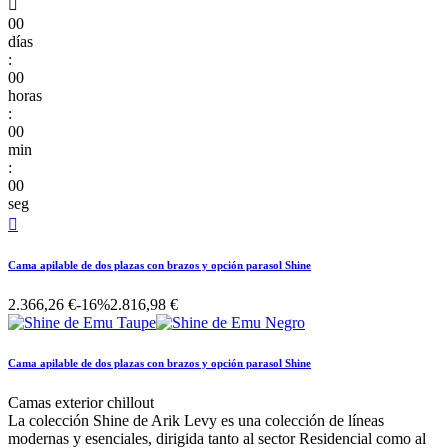

00
días
:
00
horas
:
00
min
:
00
seg

Cama apilable de dos plazas con brazos y opción parasol Shine
2.366,26 €
-16%
2.816,98 €
Cama apilable de dos plazas con brazos y opción parasol Shine
Camas exterior chillout
La colección Shine de Arik Levy es una colección de líneas
modernas y esenciales, dirigida tanto al sector Residencial como al