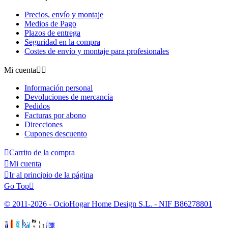
Precios, envío y montaje
Medios de Pago
Plazos de entrega
Seguridad en la compra
Costes de envío y montaje para profesionales
Mi cuenta


Información personal
Devoluciones de mercancía
Pedidos
Facturas por abono
Direcciones
Cupones descuento

Carrito de la compra

Mi cuenta

Ir al principio de la página
Go Top

© 2011-2026 - OcioHogar Home Design S.L. - NIF B86278801