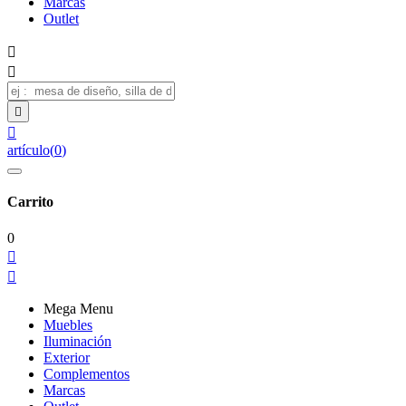
Marcas
Outlet




artículo
(
0
)
Carrito
0


Mega Menu
Muebles
Iluminación
Exterior
Complementos
Marcas