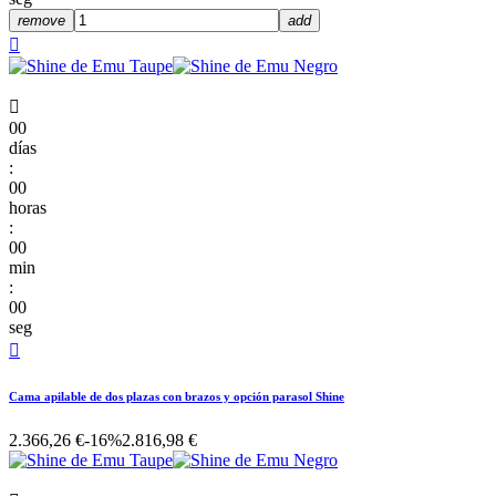
remove
add


00
días
:
00
horas
:
00
min
:
00
seg

Cama apilable de dos plazas con brazos y opción parasol Shine
2.366,26 €
-16%
2.816,98 €