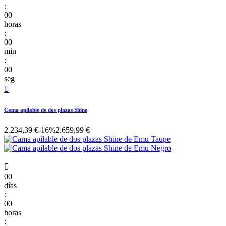
:
00
horas
:
00
min
:
00
seg

Cama apilable de dos plazas Shine
2.234,39 €
-16%
2.659,99 €

00
días
:
00
horas
: