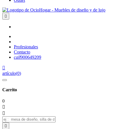
Outlet

Profesionales
Contacto
call
900649209

artículo
(
0
)
Carrito
0


