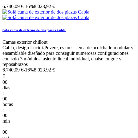
6.740,09 €
-16%
8.023,92 €
Sofá cama de exterior de dos plazas Cabla
Camas exterior chillout
Cabla, design Lucidi-Pevere, es un sistema de acolchado modular y
ensamblable diseñado para conseguir numerosas configuraciones
con solo 3 módulos: asiento lineal individual, chaise longue y
reposabrazos
6.740,09 €
-16%
8.023,92 €

00
días
:
00
horas
:
00
min
:
00
seg