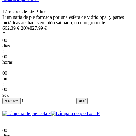
Lámparas de pie B.lux
Luminaria de pie formada por una esfera de vidrio opal y partes
metálicas acabadas en latón satinado, o en negro mate
662,39 €
-20%
827,99 €

00
días
:
00
horas
:
00
min
:
00
seg
remove
add


00
días