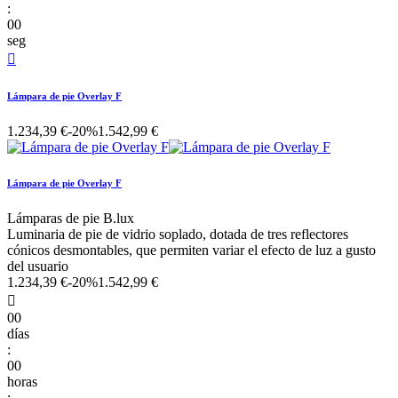
:
00
seg

Lámpara de pie Overlay F
1.234,39 €
-20%
1.542,99 €
Lámpara de pie Overlay F
Lámparas de pie B.lux
Luminaria de pie de vidrio soplado, dotada de tres reflectores
cónicos desmontables, que permiten variar el efecto de luz a gusto
del usuario
1.234,39 €
-20%
1.542,99 €

00
días
:
00
horas
: