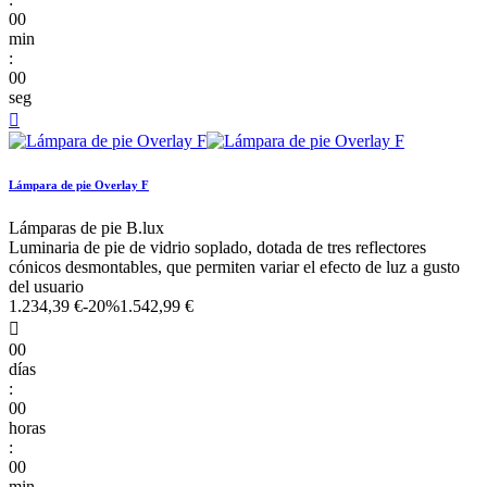
00
min
:
00
seg

Lámpara de pie Overlay F
Lámparas de pie B.lux
Luminaria de pie de vidrio soplado, dotada de tres reflectores
cónicos desmontables, que permiten variar el efecto de luz a gusto
del usuario
1.234,39 €
-20%
1.542,99 €

00
días
:
00
horas
:
00
min