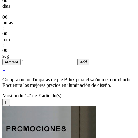
00
días
:
00
horas
:
00
min
:
00
seg
remove
add

Compra online lámparas de pie B.lux para el salón o el dormitorio.
Encuentra los mejores precios en iluminación de diseño.
Mostrando 1-7 de 7 artículo(s)
