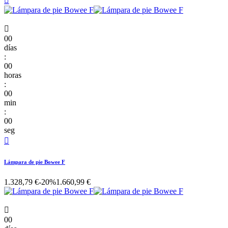


00
días
:
00
horas
:
00
min
:
00
seg

Lámpara de pie Bowee F
1.328,79 €
-20%
1.660,99 €

00