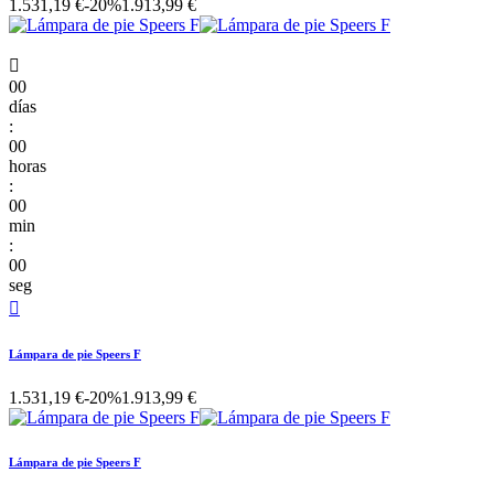
1.531,19 €
-20%
1.913,99 €

00
días
:
00
horas
:
00
min
:
00
seg

Lámpara de pie Speers F
1.531,19 €
-20%
1.913,99 €
Lámpara de pie Speers F