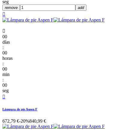
seg
remove
add


00
días
:
00
horas
:
00
min
:
00
seg

Lámpara de pie Aspen F
672,79 €
-20%
840,99 €