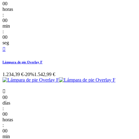
00
horas
:
00
min
:
00
seg

Lámpara de pie Overlay F
1.234,39 €
-20%
1.542,99 €

00
días
:
00
horas
:
00
min