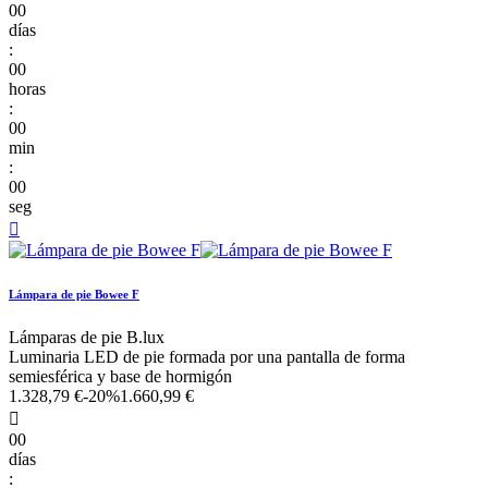
00
días
:
00
horas
:
00
min
:
00
seg

Lámpara de pie Bowee F
Lámparas de pie B.lux
Luminaria LED de pie formada por una pantalla de forma
semiesférica y base de hormigón
1.328,79 €
-20%
1.660,99 €

00
días
: