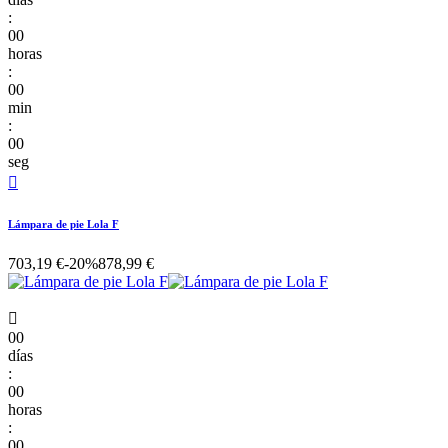
:
00
horas
:
00
min
:
00
seg

Lámpara de pie Lola F
703,19 €
-20%
878,99 €

00
días
:
00
horas
:
00