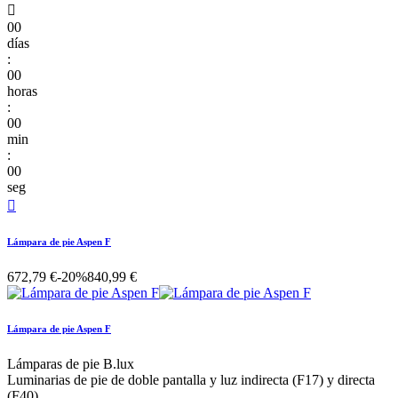

00
días
:
00
horas
:
00
min
:
00
seg

Lámpara de pie Aspen F
672,79 €
-20%
840,99 €
Lámpara de pie Aspen F
Lámparas de pie B.lux
Luminarias de pie de doble pantalla y luz indirecta (F17) y directa
(F40)