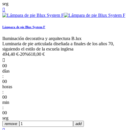
seg

Lámpara de pie Blux System F
Iluminación decorativa y arquitectura B.lux
Luminaria de pie articulada diseñada a finales de los años 70,
siguiendo el estilo de la escuela inglesa
494,40 €
-20%
618,00 €

00
días
:
00
horas
:
00
min
:
00
seg
remove
add