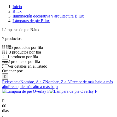
Inicio
B.lux
Iluminación decorativa y arquitectura B.lux
Lámparas de pie B.lux
Lámparas de pie B.lux
7 productos
5 productos por fila
3 productos por fila
1 producto por fila
2 productos por fila
Ver detalles en el listado
Ordenar por:

Relevancia
Nombre, A a Z
Nombre, Z a A
Precio: de más bajo a más
alto
Precio, de más alto a más bajo

00
días
: