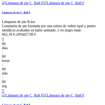
Lámpara de pie C_Ball F
Lámparas de pie B.lux
Luminaria de pie formada por una esfera de vidrio opal y partes
metálicas acabadas en latón satinado, o en negro mate
662,39 €
-20%
827,99 €

00
días
:
00
horas
:
00
min
:
00
seg

Lámpara de pie C_Ball F