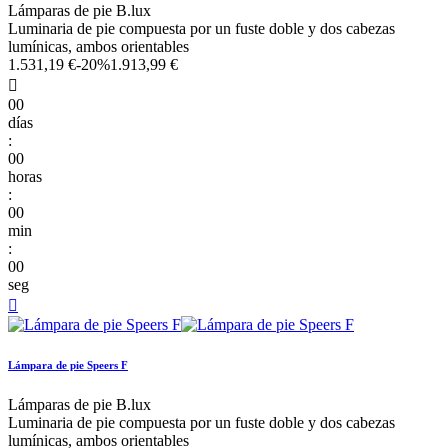
Lámparas de pie B.lux
Luminaria de pie compuesta por un fuste doble y dos cabezas
lumínicas, ambos orientables
1.531,19 €
-20%
1.913,99 €

00
días
:
00
horas
:
00
min
:
00
seg

Lámpara de pie Speers F
Lámparas de pie B.lux
Luminaria de pie compuesta por un fuste doble y dos cabezas
lumínicas, ambos orientables