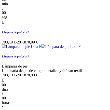
min
:
00
seg

Lámpara de pie Lola F
703,19 €
-20%
878,99 €
Lámpara de pie Lola F
Lámparas de pie
Luminaria de pie de cuerpo metálico y difusor textil
703,19 €
-20%
878,99 €

00
días
:
00
horas
: