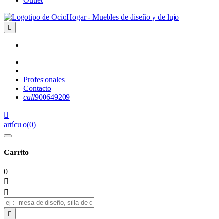
Outlet

Profesionales
Contacto
call
900649209

artículo
(
0
)
Carrito
0


