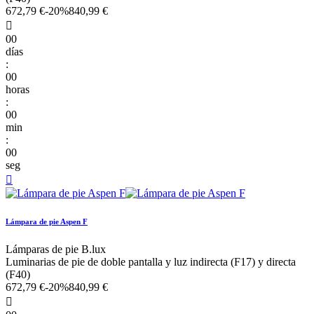
672,79 €
-20%
840,99 €

00
días
:
00
horas
:
00
min
:
00
seg

Lámpara de pie Aspen F
Lámparas de pie B.lux
Luminarias de pie de doble pantalla y luz indirecta (F17) y directa
(F40)
672,79 €
-20%
840,99 €
