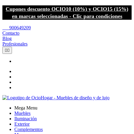
Cupones descuento OCIO10 (10%) y OCIO15 (15%)
en marcas seleccionadas - Clic para condiciones
call
900649209
Contacto
Blog
Profesionales


Mega Menu
Muebles
Iluminación
Exterior
Complementos