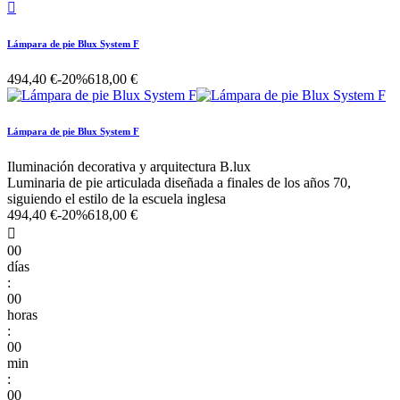

Lámpara de pie Blux System F
494,40 €
-20%
618,00 €
Lámpara de pie Blux System F
Iluminación decorativa y arquitectura B.lux
Luminaria de pie articulada diseñada a finales de los años 70,
siguiendo el estilo de la escuela inglesa
494,40 €
-20%
618,00 €

00
días
:
00
horas
:
00
min
:
00