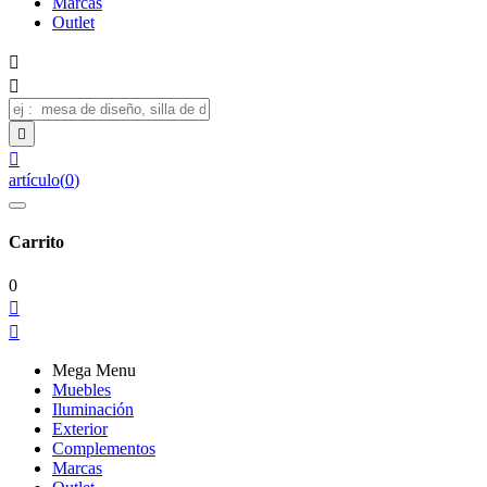
Marcas
Outlet




artículo
(
0
)
Carrito
0


Mega Menu
Muebles
Iluminación
Exterior
Complementos
Marcas