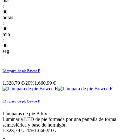
días
:
00
horas
:
00
min
:
00
seg

Lámpara de pie Bowee F
1.328,79 €
-20%
1.660,99 €
Lámpara de pie Bowee F
Lámparas de pie B.lux
Luminaria LED de pie formada por una pantalla de forma
semiesférica y base de hormigón
1.328,79 €
-20%
1.660,99 €
