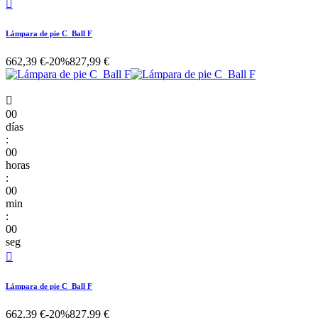

Lámpara de pie C_Ball F
662,39 €
-20%
827,99 €

00
días
:
00
horas
:
00
min
:
00
seg

Lámpara de pie C_Ball F
662,39 €
-20%
827,99 €