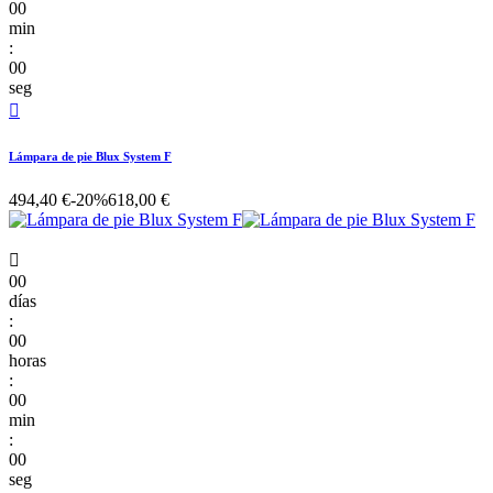
00
min
:
00
seg

Lámpara de pie Blux System F
494,40 €
-20%
618,00 €

00
días
:
00
horas
:
00
min
:
00
seg