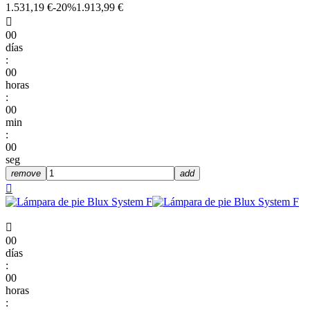
1.531,19 €
-20%
1.913,99 €

00
días
:
00
horas
:
00
min
:
00
seg
remove
add


00
días
:
00
horas
: