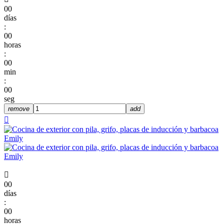
00
días
:
00
horas
:
00
min
:
00
seg
remove
add


00
días
:
00
horas