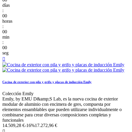
días
:
00
horas
:
00
min
:
00
seg

Cocina de exterior con pila y grifo y placas de inducción Emily
Colección Emily
Emily, by EMU D&amp;S Lab, es la nueva cocina de exterior
modular de aluminio con encimera de gres, compuesta por
elementos ensamblables que pueden utilizarse individualmente o
combinarse para crear diversas composiciones completas y
funcionales
14.509,28 €
-16%
17.272,96 €
