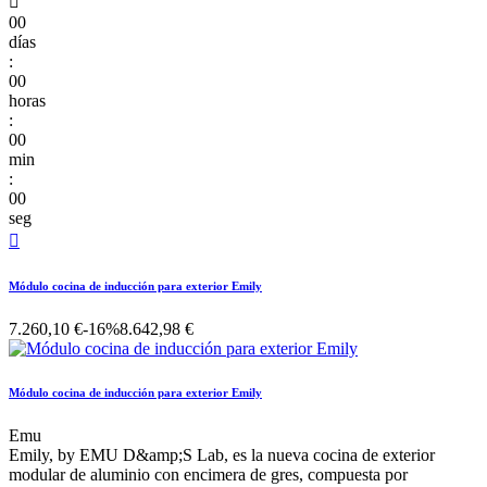

00
días
:
00
horas
:
00
min
:
00
seg

Módulo cocina de inducción para exterior Emily
7.260,10 €
-16%
8.642,98 €
Módulo cocina de inducción para exterior Emily
Emu
Emily, by EMU D&amp;S Lab, es la nueva cocina de exterior
modular de aluminio con encimera de gres, compuesta por