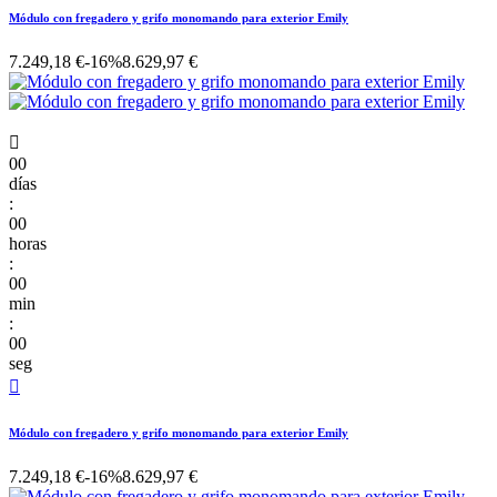
Módulo con fregadero y grifo monomando para exterior Emily
7.249,18 €
-16%
8.629,97 €

00
días
:
00
horas
:
00
min
:
00
seg

Módulo con fregadero y grifo monomando para exterior Emily
7.249,18 €
-16%
8.629,97 €