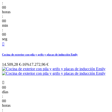
:
00
horas
:
00
min
:
00
seg

Cocina de exterior con pila y grifo y placas de inducción Emily
14.509,28 €
-16%
17.272,96 €

00
días
:
00
horas
: