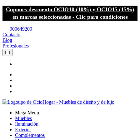
Cupones descuento OCIO10 (10%) y OCIO15 (15%)
en marcas seleccionadas - Clic para condiciones
call
900649209
Contacto
Blog
Profesionales


Mega Menu
Muebles
Iluminación
Exterior
Complementos