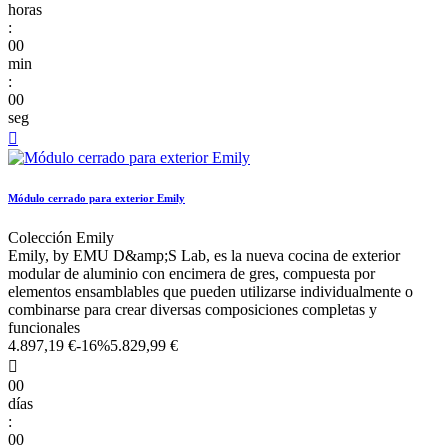
horas
:
00
min
:
00
seg

Módulo cerrado para exterior Emily
Colección Emily
Emily, by EMU D&amp;S Lab, es la nueva cocina de exterior
modular de aluminio con encimera de gres, compuesta por
elementos ensamblables que pueden utilizarse individualmente o
combinarse para crear diversas composiciones completas y
funcionales
4.897,19 €
-16%
5.829,99 €

00
días
:
00