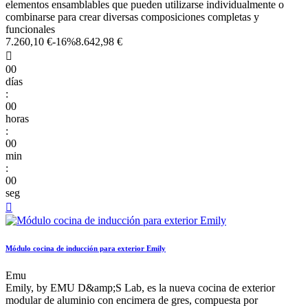
elementos ensamblables que pueden utilizarse individualmente o
combinarse para crear diversas composiciones completas y
funcionales
7.260,10 €
-16%
8.642,98 €

00
días
:
00
horas
:
00
min
:
00
seg

Módulo cocina de inducción para exterior Emily
Emu
Emily, by EMU D&amp;S Lab, es la nueva cocina de exterior
modular de aluminio con encimera de gres, compuesta por