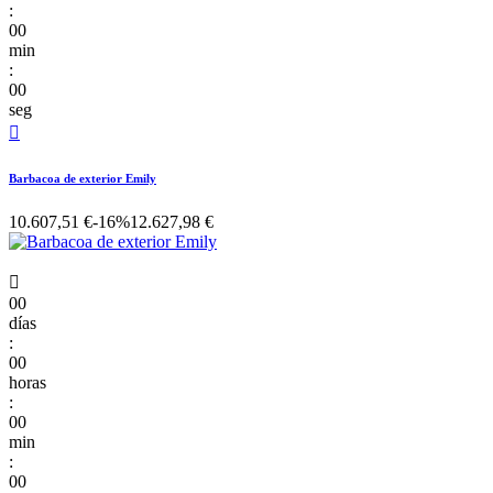
:
00
min
:
00
seg

Barbacoa de exterior Emily
10.607,51 €
-16%
12.627,98 €

00
días
:
00
horas
:
00
min
:
00