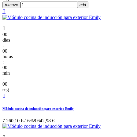
remove
add


00
días
:
00
horas
:
00
min
:
00
seg

Módulo cocina de inducción para exterior Emily
7.260,10 €
-16%
8.642,98 €