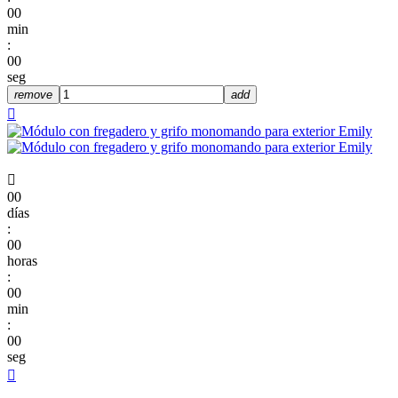
00
min
:
00
seg
remove
add


00
días
:
00
horas
:
00
min
:
00
seg
