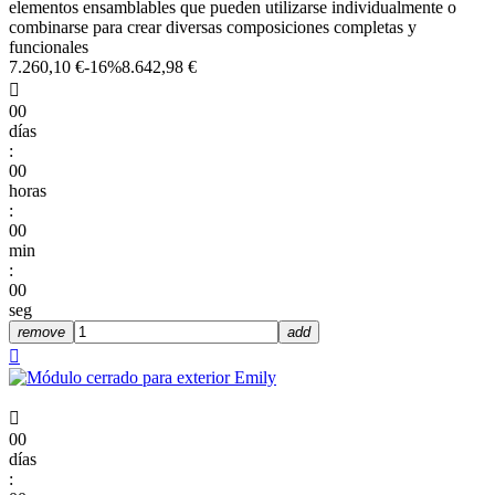
elementos ensamblables que pueden utilizarse individualmente o
combinarse para crear diversas composiciones completas y
funcionales
7.260,10 €
-16%
8.642,98 €

00
días
:
00
horas
:
00
min
:
00
seg
remove
add


00
días
: