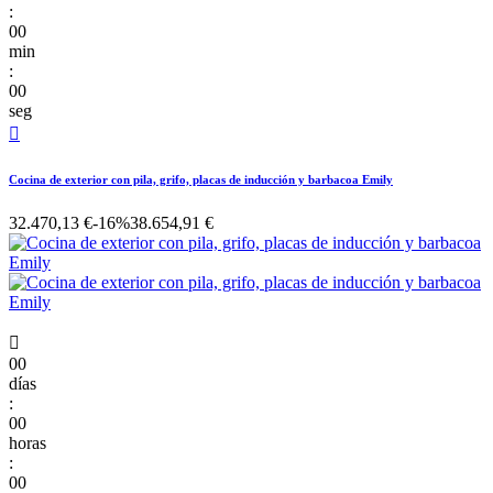
:
00
min
:
00
seg

Cocina de exterior con pila, grifo, placas de inducción y barbacoa Emily
32.470,13 €
-16%
38.654,91 €

00
días
:
00
horas
:
00