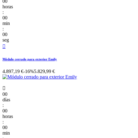
00
horas
:
00
min
:
00
seg

Módulo cerrado para exterior Emily
4.897,19 €
-16%
5.829,99 €

00
días
:
00
horas
:
00
min