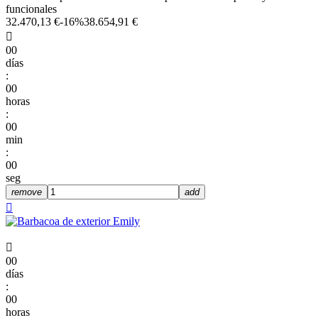
funcionales
32.470,13 €
-16%
38.654,91 €

00
días
:
00
horas
:
00
min
:
00
seg
remove
add


00
días
:
00
horas