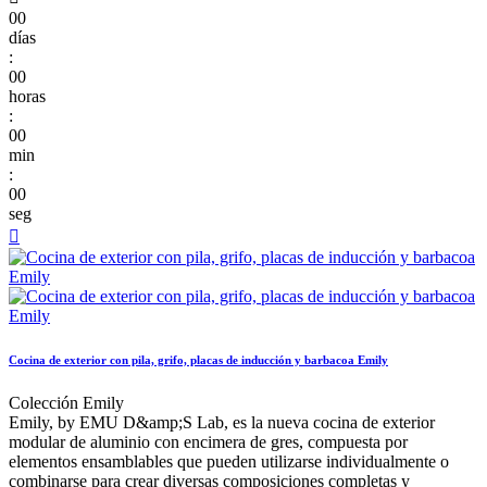
00
días
:
00
horas
:
00
min
:
00
seg

Cocina de exterior con pila, grifo, placas de inducción y barbacoa Emily
Colección Emily
Emily, by EMU D&amp;S Lab, es la nueva cocina de exterior
modular de aluminio con encimera de gres, compuesta por
elementos ensamblables que pueden utilizarse individualmente o
combinarse para crear diversas composiciones completas y