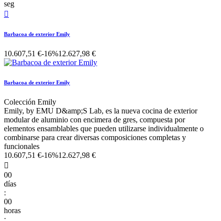
seg

Barbacoa de exterior Emily
10.607,51 €
-16%
12.627,98 €
Barbacoa de exterior Emily
Colección Emily
Emily, by EMU D&amp;S Lab, es la nueva cocina de exterior
modular de aluminio con encimera de gres, compuesta por
elementos ensamblables que pueden utilizarse individualmente o
combinarse para crear diversas composiciones completas y
funcionales
10.607,51 €
-16%
12.627,98 €

00
días
:
00
horas
: