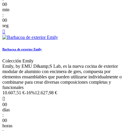
00
min
:
00
seg

Barbacoa de exterior Emily
Colección Emily
Emily, by EMU D&amp;S Lab, es la nueva cocina de exterior
modular de aluminio con encimera de gres, compuesta por
elementos ensamblables que pueden utilizarse individualmente o
combinarse para crear diversas composiciones completas y
funcionales
10.607,51 €
-16%
12.627,98 €

00
días
:
00
horas
: