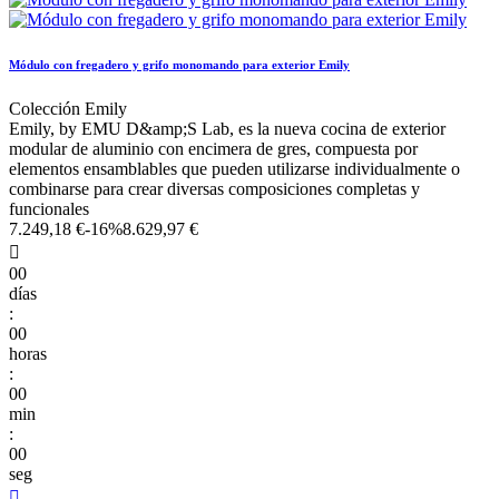
Módulo con fregadero y grifo monomando para exterior Emily
Colección Emily
Emily, by EMU D&amp;S Lab, es la nueva cocina de exterior
modular de aluminio con encimera de gres, compuesta por
elementos ensamblables que pueden utilizarse individualmente o
combinarse para crear diversas composiciones completas y
funcionales
7.249,18 €
-16%
8.629,97 €

00
días
:
00
horas
:
00
min
:
00
seg
