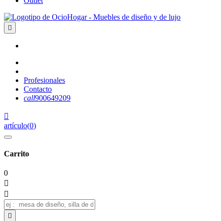
Outlet

Profesionales
Contacto
call
900649209

artículo
(
0
)
Carrito
0


