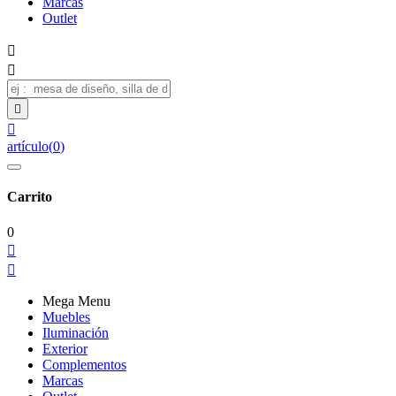
Marcas
Outlet




artículo
(
0
)
Carrito
0


Mega Menu
Muebles
Iluminación
Exterior
Complementos
Marcas