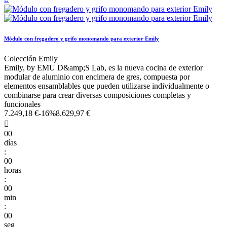
Módulo con fregadero y grifo monomando para exterior Emily
Colección Emily
Emily, by EMU D&amp;S Lab, es la nueva cocina de exterior
modular de aluminio con encimera de gres, compuesta por
elementos ensamblables que pueden utilizarse individualmente o
combinarse para crear diversas composiciones completas y
funcionales
7.249,18 €
-16%
8.629,97 €

00
días
:
00
horas
:
00
min
:
00
seg