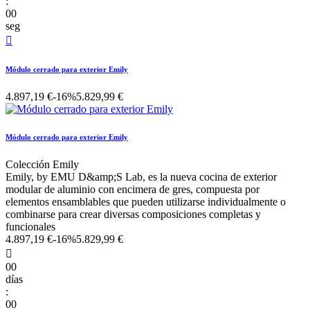
:
00
seg

Módulo cerrado para exterior Emily
4.897,19 €
-16%
5.829,99 €
Módulo cerrado para exterior Emily
Colección Emily
Emily, by EMU D&amp;S Lab, es la nueva cocina de exterior
modular de aluminio con encimera de gres, compuesta por
elementos ensamblables que pueden utilizarse individualmente o
combinarse para crear diversas composiciones completas y
funcionales
4.897,19 €
-16%
5.829,99 €

00
días
:
00