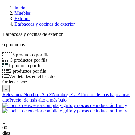
Inicio
Muebles
Exterior
Barbacoas y cocinas de exterior
Barbacoas y cocinas de exterior
6 productos
5 productos por fila
3 productos por fila
1 producto por fila
2 productos por fila
Ver detalles en el listado
Ordenar por:

Relevancia
Nombre, A a Z
Nombre, Z a A
Precio: de más bajo a más
alto
Precio, de más alto a más bajo

00
días