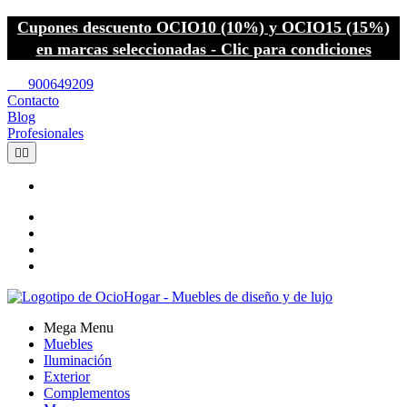
Cupones descuento OCIO10 (10%) y OCIO15 (15%)
en marcas seleccionadas - Clic para condiciones
call
900649209
Contacto
Blog
Profesionales


Mega Menu
Muebles
Iluminación
Exterior
Complementos