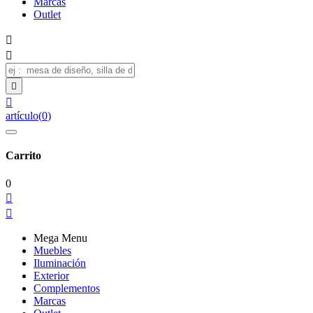
Marcas
Outlet




artículo
(
0
)
Carrito
0


Mega Menu
Muebles
Iluminación
Exterior
Complementos
Marcas