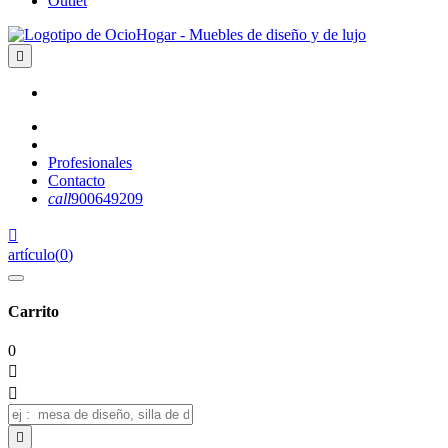
Outlet

Profesionales
Contacto
call
900649209

artículo
(
0
)
Carrito
0


