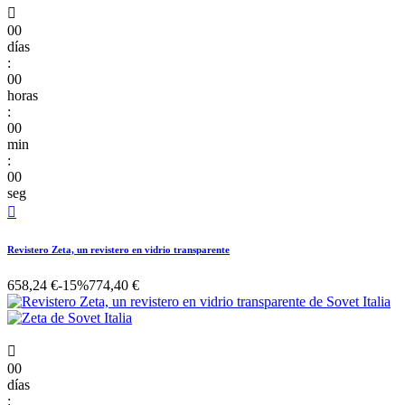

00
días
:
00
horas
:
00
min
:
00
seg

Revistero Zeta, un revistero en vidrio transparente
658,24 €
-15%
774,40 €

00
días
: