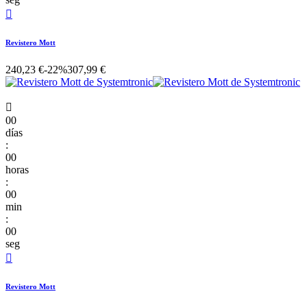

Revistero Mott
240,23 €
-22%
307,99 €

00
días
:
00
horas
:
00
min
:
00
seg

Revistero Mott