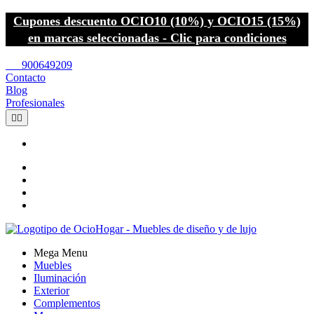
Cupones descuento OCIO10 (10%) y OCIO15 (15%)
en marcas seleccionadas - Clic para condiciones
call
900649209
Contacto
Blog
Profesionales


Mega Menu
Muebles
Iluminación
Exterior
Complementos