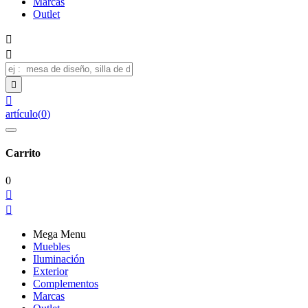
Marcas
Outlet




artículo
(
0
)
Carrito
0


Mega Menu
Muebles
Iluminación
Exterior
Complementos
Marcas