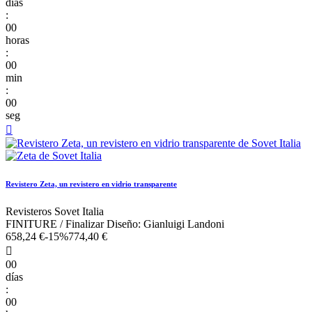
días
:
00
horas
:
00
min
:
00
seg

Revistero Zeta, un revistero en vidrio transparente
Revisteros Sovet Italia
FINITURE / Finalizar Diseño: Gianluigi Landoni
658,24 €
-15%
774,40 €

00
días
:
00