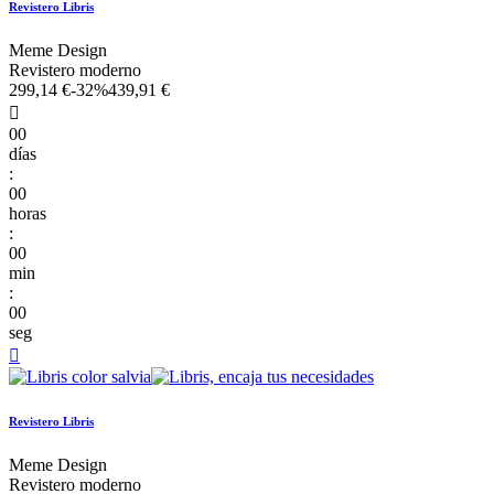
Revistero Libris
Meme Design
Revistero moderno
299,14 €
-32%
439,91 €

00
días
:
00
horas
:
00
min
:
00
seg

Revistero Libris
Meme Design
Revistero moderno