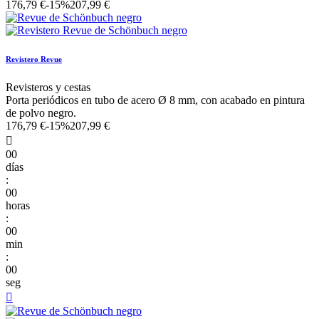
176,79 €
-15%
207,99 €
Revistero Revue
Revisteros y cestas
Porta periódicos en tubo de acero Ø 8 mm, con acabado en pintura
de polvo negro.
176,79 €
-15%
207,99 €

00
días
:
00
horas
:
00
min
:
00
seg
