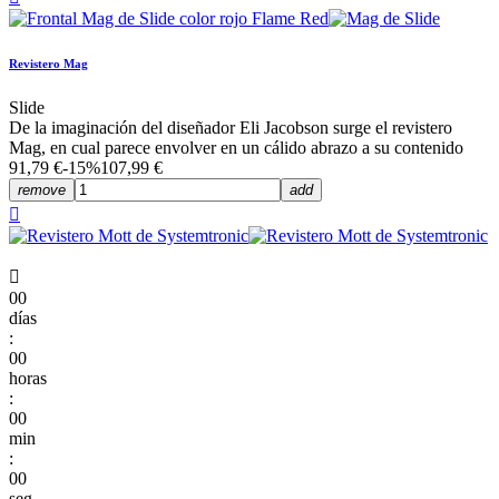
Revistero Mag
Slide
De la imaginación del diseñador Eli Jacobson surge el revistero
Mag, en cual parece envolver en un cálido abrazo a su contenido
91,79 €
-15%
107,99 €
remove
add


00
días
:
00
horas
:
00
min
:
00
seg