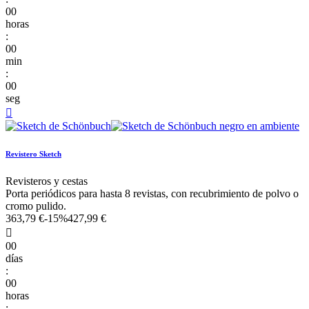
00
horas
:
00
min
:
00
seg

Revistero Sketch
Revisteros y cestas
Porta periódicos para hasta 8 revistas, con recubrimiento de polvo o
cromo pulido.
363,79 €
-15%
427,99 €

00
días
:
00
horas
: