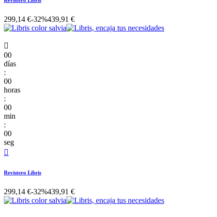
Revistero Libris
299,14 €
-32%
439,91 €

00
días
:
00
horas
:
00
min
:
00
seg

Revistero Libris
299,14 €
-32%
439,91 €