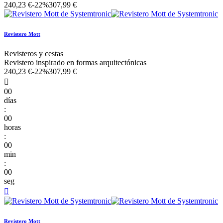
240,23 €
-22%
307,99 €
Revistero Mott
Revisteros y cestas
Revistero inspirado en formas arquitectónicas
240,23 €
-22%
307,99 €

00
días
:
00
horas
:
00
min
:
00
seg

Revistero Mott