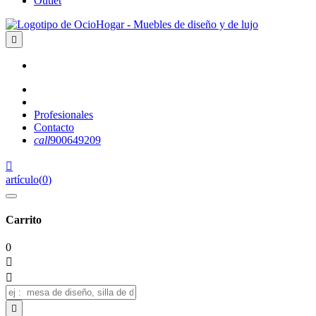
Outlet

Profesionales
Contacto
call
900649209

artículo
(
0
)
Carrito
0


