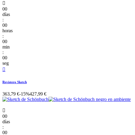

00
días
:
00
horas
:
00
min
:
00
seg

Revistero Sketch
363,79 €
-15%
427,99 €

00
días
:
00