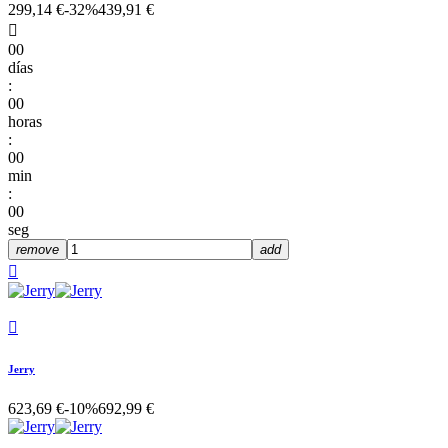
299,14 €
-32%
439,91 €

00
días
:
00
horas
:
00
min
:
00
seg
remove
add


Jerry
623,69 €
-10%
692,99 €