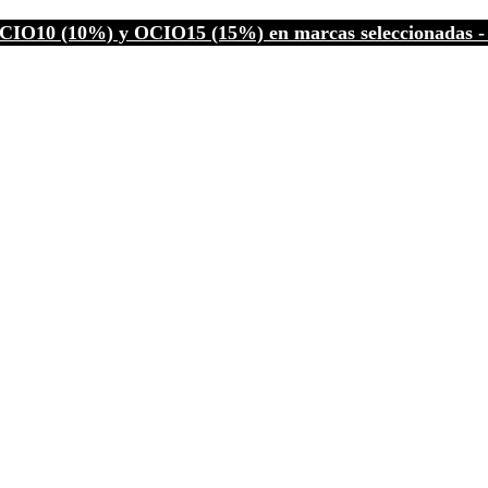
CIO10 (10%) y OCIO15 (15%) en marcas seleccionadas - C