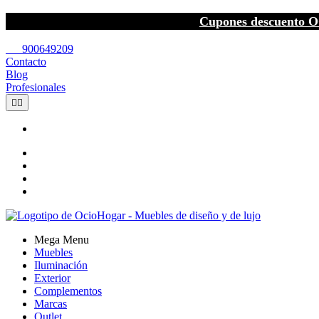
Cupones descuento O
call
900649209
Contacto
Blog
Profesionales


Mega Menu
Muebles
Iluminación
Exterior
Complementos
Marcas
Outlet