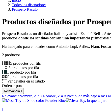
Inicio
Todos los diseñadores
Prospero Rasulo
Productos diseñados por Prospe
Prospero Rasulo es un diseñador italiano y artista. Estudió Bellas Ar
productos
donde los sentidos cobran una importancia primordial
y
Ha trabajado para entidades como Antonio Lupi, Arflex, Fiam, Foscari
2 productos
5 productos por fila
3 productos por fila
1 producto por fila
2 productos por fila
Ver detalles en el listado
Ordenar por:
Relevancia

Relevancia
Nombre, A a Z
Nombre, Z a A
Precio: de más bajo a más al
