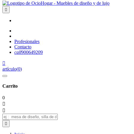

Profesionales
Contacto
call
900649209

artículo
(
0
)
Carrito
0


