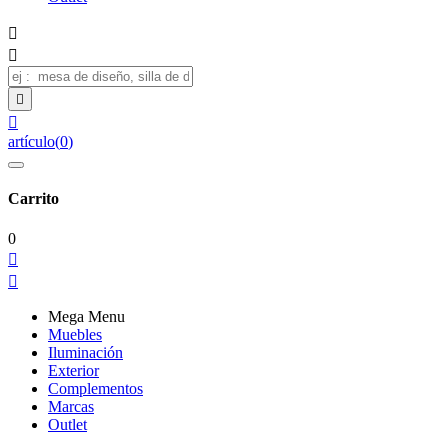




artículo
(
0
)
Carrito
0


Mega Menu
Muebles
Iluminación
Exterior
Complementos
Marcas
Outlet