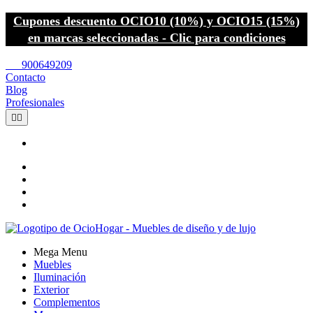
Cupones descuento OCIO10 (10%) y OCIO15 (15%)
en marcas seleccionadas - Clic para condiciones
call
900649209
Contacto
Blog
Profesionales


Mega Menu
Muebles
Iluminación
Exterior
Complementos