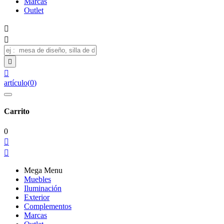
Marcas
Outlet




artículo
(
0
)
Carrito
0


Mega Menu
Muebles
Iluminación
Exterior
Complementos
Marcas