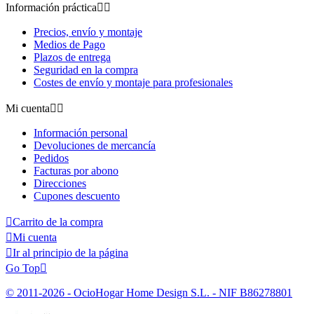
Información práctica


Precios, envío y montaje
Medios de Pago
Plazos de entrega
Seguridad en la compra
Costes de envío y montaje para profesionales
Mi cuenta


Información personal
Devoluciones de mercancía
Pedidos
Facturas por abono
Direcciones
Cupones descuento

Carrito de la compra

Mi cuenta

Ir al principio de la página
Go Top

© 2011-2026 - OcioHogar Home Design S.L. - NIF B86278801