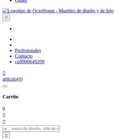
Outlet

Profesionales
Contacto
call
900649209

artículo
(
0
)
Carrito
0


