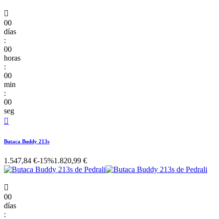

00
días
:
00
horas
:
00
min
:
00
seg

Butaca Buddy 213s
1.547,84 €
-15%
1.820,99 €

00
días
: