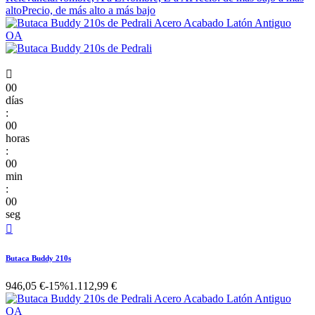
alto
Precio, de más alto a más bajo

00
días
:
00
horas
:
00
min
:
00
seg

Butaca Buddy 210s
946,05 €
-15%
1.112,99 €