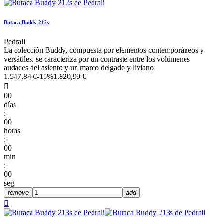
Butaca Buddy 212s
Pedrali
La colección Buddy, compuesta por elementos contemporáneos y
versátiles, se caracteriza por un contraste entre los volúmenes
audaces del asiento y un marco delgado y liviano
1.547,84 €
-15%
1.820,99 €

00
días
:
00
horas
:
00
min
:
00
seg
remove
add
