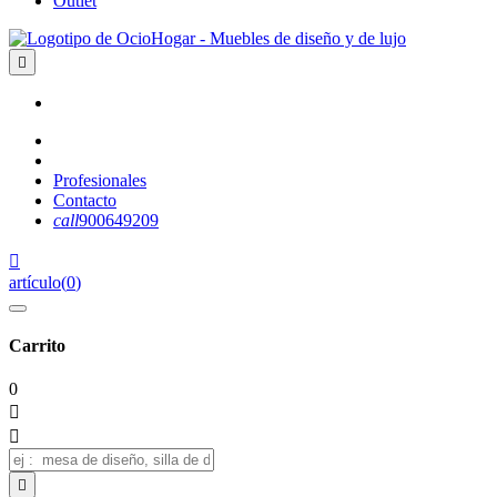
Outlet

Profesionales
Contacto
call
900649209

artículo
(
0
)
Carrito
0


