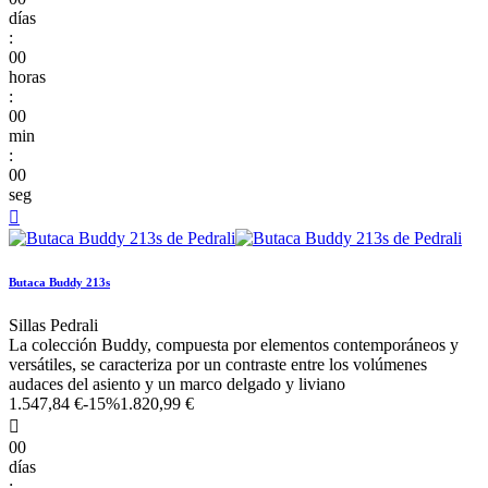
días
:
00
horas
:
00
min
:
00
seg

Butaca Buddy 213s
Sillas Pedrali
La colección Buddy, compuesta por elementos contemporáneos y
versátiles, se caracteriza por un contraste entre los volúmenes
audaces del asiento y un marco delgado y liviano
1.547,84 €
-15%
1.820,99 €

00
días
: