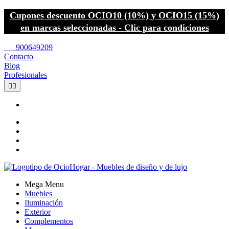
Cupones descuento OCIO10 (10%) y OCIO15 (15%)
en marcas seleccionadas - Clic para condiciones
call
900649209
Contacto
Blog
Profesionales


Mega Menu
Muebles
Iluminación
Exterior
Complementos