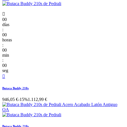

00
días
:
00
horas
:
00
min
:
00
seg

Butaca Buddy 210s
946,05 €
-15%
1.112,99 €
Butaca Buddy 210s