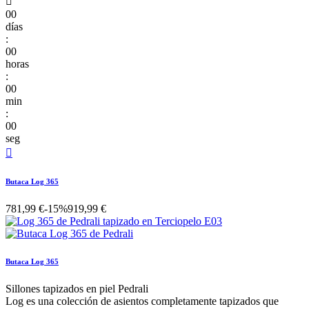

00
días
:
00
horas
:
00
min
:
00
seg

Butaca Log 365
781,99 €
-15%
919,99 €
Butaca Log 365
Sillones tapizados en piel Pedrali
Log es una colección de asientos completamente tapizados que