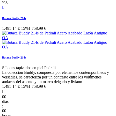
seg

Butaca Buddy 214s
1.495,14 €
-15%
1.758,99 €
Butaca Buddy 214s
Sillones tapizados en piel Pedrali
La colección Buddy, compuesta por elementos contemporáneos y
versátiles, se caracteriza por un contraste entre los volúmenes
audaces del asiento y un marco delgado y liviano
1.495,14 €
-15%
1.758,99 €

00
días
:
00
horas