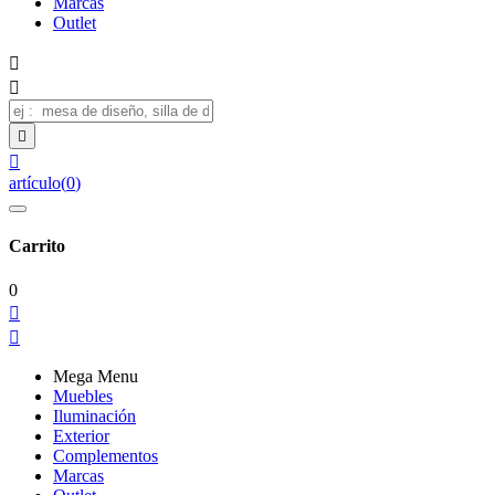
Marcas
Outlet




artículo
(
0
)
Carrito
0


Mega Menu
Muebles
Iluminación
Exterior
Complementos
Marcas