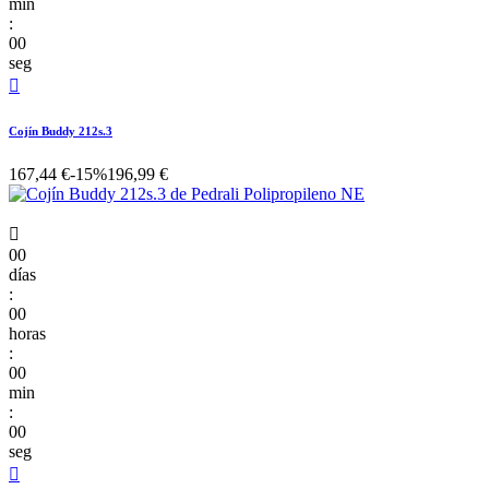
min
:
00
seg

Cojín Buddy 212s.3
167,44 €
-15%
196,99 €

00
días
:
00
horas
:
00
min
:
00
seg
