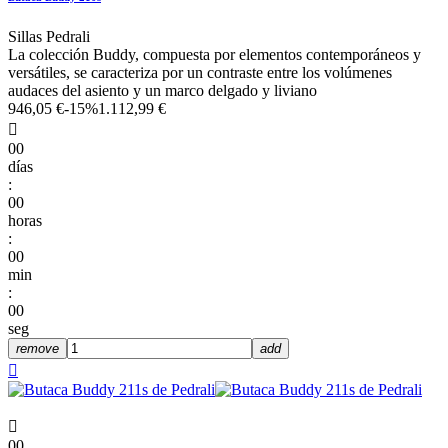
Sillas Pedrali
La colección Buddy, compuesta por elementos contemporáneos y
versátiles, se caracteriza por un contraste entre los volúmenes
audaces del asiento y un marco delgado y liviano
946,05 €
-15%
1.112,99 €

00
días
:
00
horas
:
00
min
:
00
seg
remove
add


00