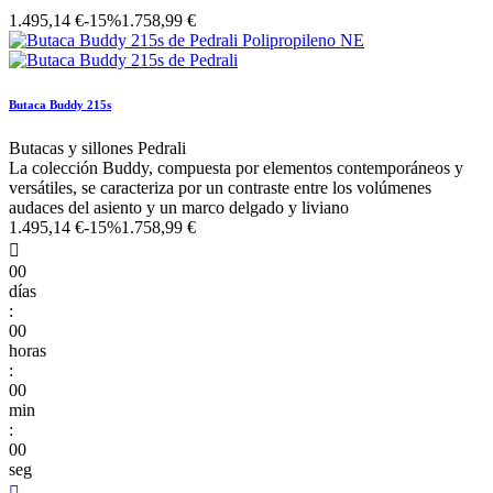
1.495,14 €
-15%
1.758,99 €
Butaca Buddy 215s
Butacas y sillones Pedrali
La colección Buddy, compuesta por elementos contemporáneos y
versátiles, se caracteriza por un contraste entre los volúmenes
audaces del asiento y un marco delgado y liviano
1.495,14 €
-15%
1.758,99 €

00
días
:
00
horas
:
00
min
:
00
seg
