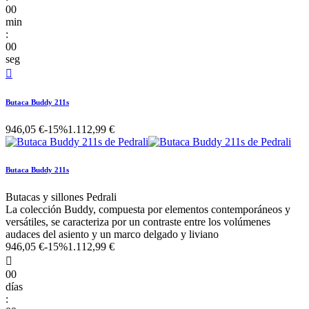
00
min
:
00
seg

Butaca Buddy 211s
946,05 €
-15%
1.112,99 €
Butaca Buddy 211s
Butacas y sillones Pedrali
La colección Buddy, compuesta por elementos contemporáneos y
versátiles, se caracteriza por un contraste entre los volúmenes
audaces del asiento y un marco delgado y liviano
946,05 €
-15%
1.112,99 €

00
días
: