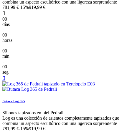
combina un aspecto escultórico con una ligereza sorprendente
781,99 €
-15%
919,99 €

00
días
:
00
horas
:
00
min
:
00
seg

Butaca Log 365
Sillones tapizados en piel Pedrali
Log es una colección de asientos completamente tapizados que
combina un aspecto escultórico con una ligereza sorprendente
781,99 €
-15%
919,99 €