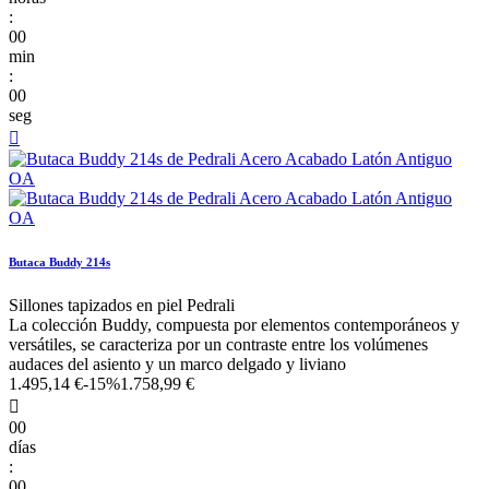
:
00
min
:
00
seg

Butaca Buddy 214s
Sillones tapizados en piel Pedrali
La colección Buddy, compuesta por elementos contemporáneos y
versátiles, se caracteriza por un contraste entre los volúmenes
audaces del asiento y un marco delgado y liviano
1.495,14 €
-15%
1.758,99 €

00
días
:
00