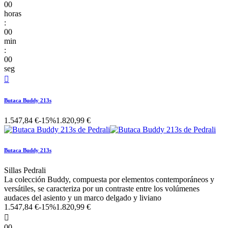
00
horas
:
00
min
:
00
seg

Butaca Buddy 213s
1.547,84 €
-15%
1.820,99 €
Butaca Buddy 213s
Sillas Pedrali
La colección Buddy, compuesta por elementos contemporáneos y
versátiles, se caracteriza por un contraste entre los volúmenes
audaces del asiento y un marco delgado y liviano
1.547,84 €
-15%
1.820,99 €

00