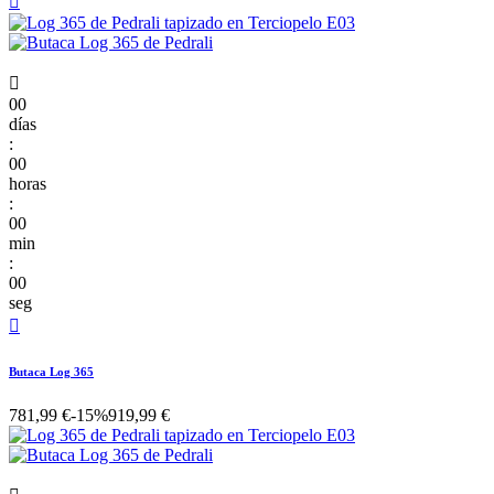


00
días
:
00
horas
:
00
min
:
00
seg

Butaca Log 365
781,99 €
-15%
919,99 €