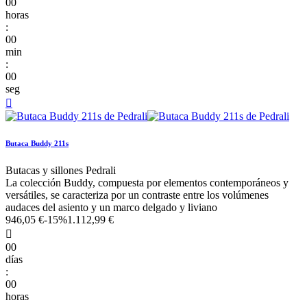
00
horas
:
00
min
:
00
seg

Butaca Buddy 211s
Butacas y sillones Pedrali
La colección Buddy, compuesta por elementos contemporáneos y
versátiles, se caracteriza por un contraste entre los volúmenes
audaces del asiento y un marco delgado y liviano
946,05 €
-15%
1.112,99 €

00
días
:
00
horas