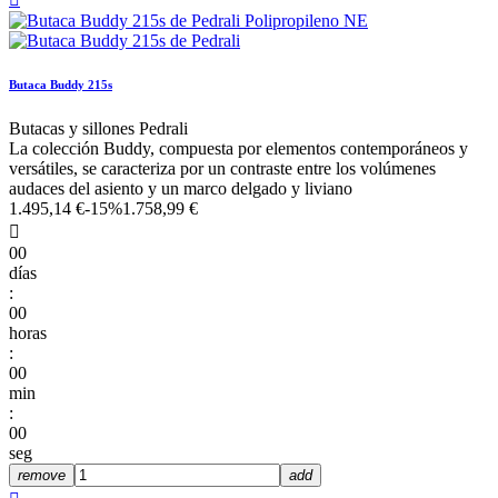
Butaca Buddy 215s
Butacas y sillones Pedrali
La colección Buddy, compuesta por elementos contemporáneos y
versátiles, se caracteriza por un contraste entre los volúmenes
audaces del asiento y un marco delgado y liviano
1.495,14 €
-15%
1.758,99 €

00
días
:
00
horas
:
00
min
:
00
seg
remove
add