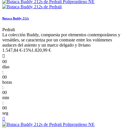
Butaca Buddy 212s
Pedrali
La colección Buddy, compuesta por elementos contemporáneos y
versátiles, se caracteriza por un contraste entre los volúmenes
audaces del asiento y un marco delgado y liviano
1.547,84 €
-15%
1.820,99 €

00
días
:
00
horas
:
00
min
:
00
seg
