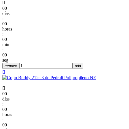

00
días
:
00
horas
:
00
min
:
00
seg
remove
add


00
días
:
00
horas
:
00