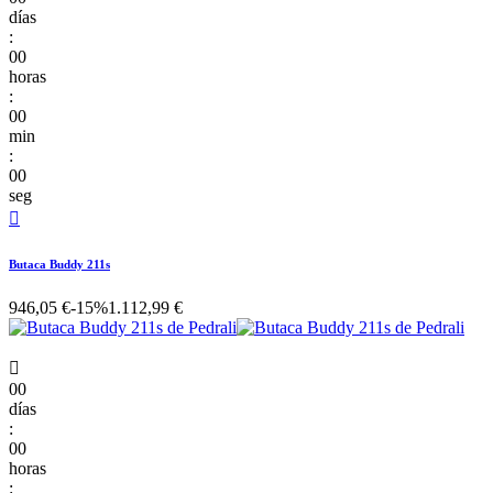
días
:
00
horas
:
00
min
:
00
seg

Butaca Buddy 211s
946,05 €
-15%
1.112,99 €

00
días
:
00
horas
: