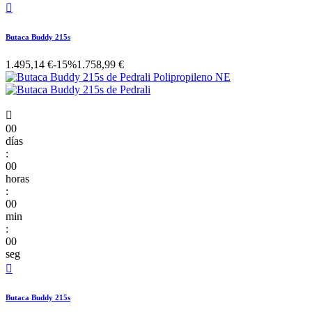

Butaca Buddy 215s
1.495,14 €
-15%
1.758,99 €

00
días
:
00
horas
:
00
min
:
00
seg

Butaca Buddy 215s