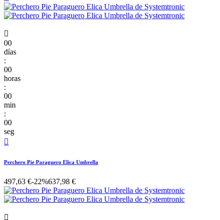

00
días
:
00
horas
:
00
min
:
00
seg

Perchero Pie Paraguero Elica Umbrella
497,63 €
-22%
637,98 €
