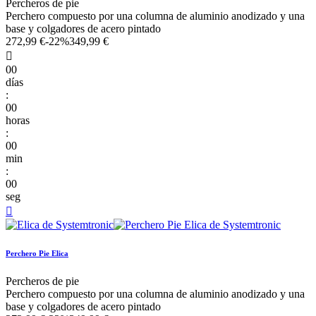
Percheros de pie
Perchero compuesto por una columna de aluminio anodizado y una
base y colgadores de acero pintado
272,99 €
-22%
349,99 €

00
días
:
00
horas
:
00
min
:
00
seg

Perchero Pie Elica
Percheros de pie
Perchero compuesto por una columna de aluminio anodizado y una
base y colgadores de acero pintado