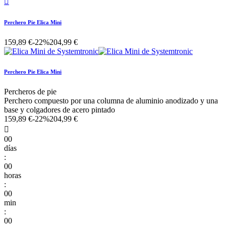

Perchero Pie Elica Mini
159,89 €
-22%
204,99 €
Perchero Pie Elica Mini
Percheros de pie
Perchero compuesto por una columna de aluminio anodizado y una
base y colgadores de acero pintado
159,89 €
-22%
204,99 €

00
días
:
00
horas
:
00
min
:
00