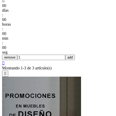

00
días
:
00
horas
:
00
min
:
00
seg
remove
add

Mostrando 1-3 de 3 artículo(s)
