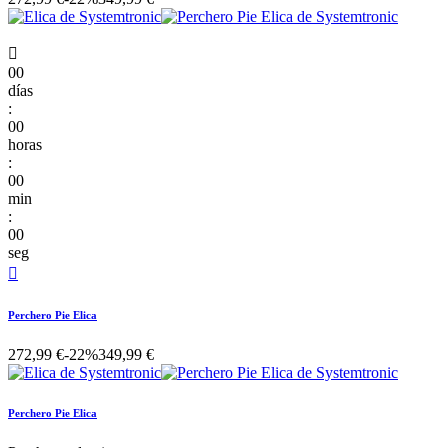

00
días
:
00
horas
:
00
min
:
00
seg

Perchero Pie Elica
272,99 €
-22%
349,99 €
Perchero Pie Elica