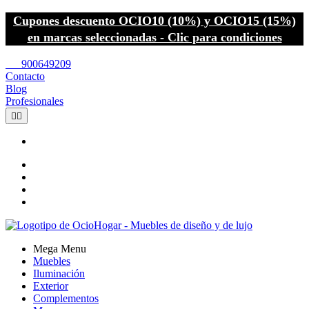
Cupones descuento OCIO10 (10%) y OCIO15 (15%)
en marcas seleccionadas - Clic para condiciones
call
900649209
Contacto
Blog
Profesionales


Mega Menu
Muebles
Iluminación
Exterior
Complementos