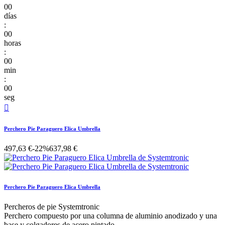
00
días
:
00
horas
:
00
min
:
00
seg

Perchero Pie Paraguero Elica Umbrella
497,63 €
-22%
637,98 €
Perchero Pie Paraguero Elica Umbrella
Percheros de pie Systemtronic
Perchero compuesto por una columna de aluminio anodizado y una
base y colgadores de acero pintado