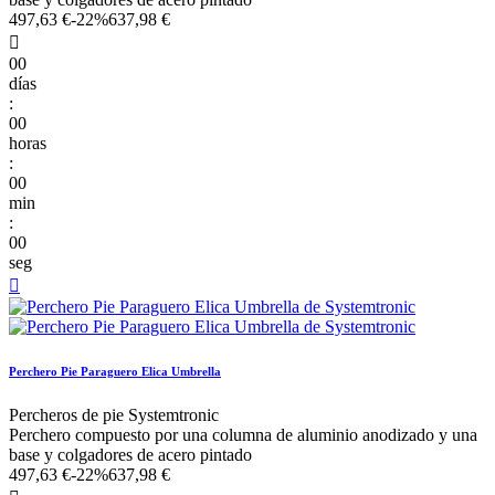
497,63 €
-22%
637,98 €

00
días
:
00
horas
:
00
min
:
00
seg

Perchero Pie Paraguero Elica Umbrella
Percheros de pie Systemtronic
Perchero compuesto por una columna de aluminio anodizado y una
base y colgadores de acero pintado
497,63 €
-22%
637,98 €