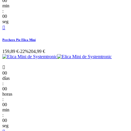
00
min
:
00
seg

Perchero Pie Elica Mini
159,89 €
-22%
204,99 €

00
días
:
00
horas
:
00
min
:
00
seg