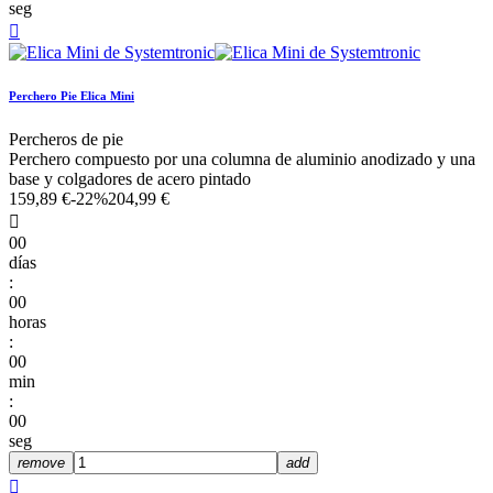
seg

Perchero Pie Elica Mini
Percheros de pie
Perchero compuesto por una columna de aluminio anodizado y una
base y colgadores de acero pintado
159,89 €
-22%
204,99 €

00
días
:
00
horas
:
00
min
:
00
seg
remove
add
