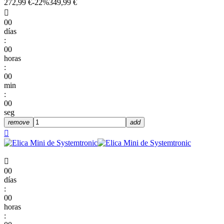
272,99 €
-22%
349,99 €

00
días
:
00
horas
:
00
min
:
00
seg
remove
add


00
días
:
00
horas
: