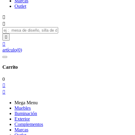
Marcas
Outlet




artículo
(
0
)
Carrito
0


Mega Menu
Muebles
Iluminación
Exterior
Complementos
Marcas