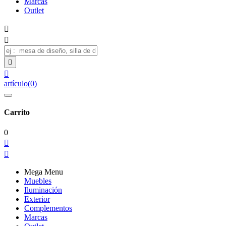
Marcas
Outlet




artículo
(
0
)
Carrito
0


Mega Menu
Muebles
Iluminación
Exterior
Complementos
Marcas