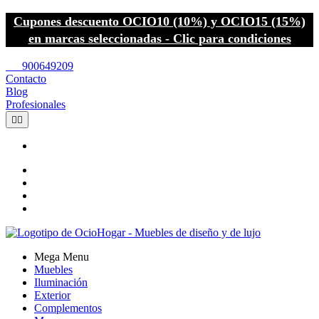
Cupones descuento OCIO10 (10%) y OCIO15 (15%)
en marcas seleccionadas - Clic para condiciones
call
900649209
Contacto
Blog
Profesionales


Mega Menu
Muebles
Iluminación
Exterior
Complementos