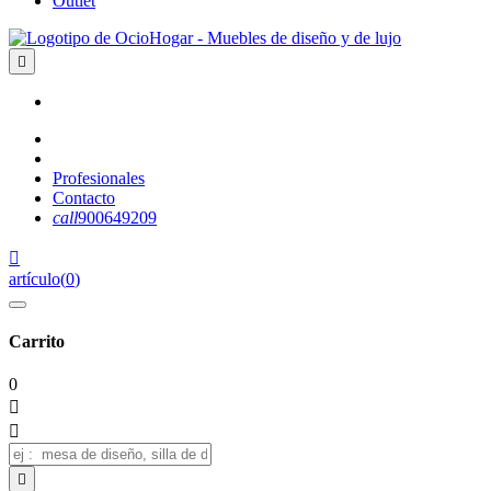
Outlet

Profesionales
Contacto
call
900649209

artículo
(
0
)
Carrito
0


