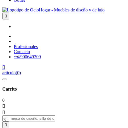
Outlet

Profesionales
Contacto
call
900649209

artículo
(
0
)
Carrito
0


