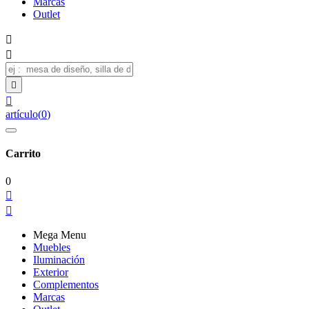
Marcas
Outlet




artículo
(
0
)
Carrito
0


Mega Menu
Muebles
Iluminación
Exterior
Complementos
Marcas