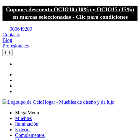
Cupones descuento OCIO10 (10%) y OCIO15 (15%)
en marcas seleccionadas - Clic para condiciones
call
900649209
Contacto
Blog
Profesionales


Mega Menu
Muebles
Iluminación
Exterior
Complementos