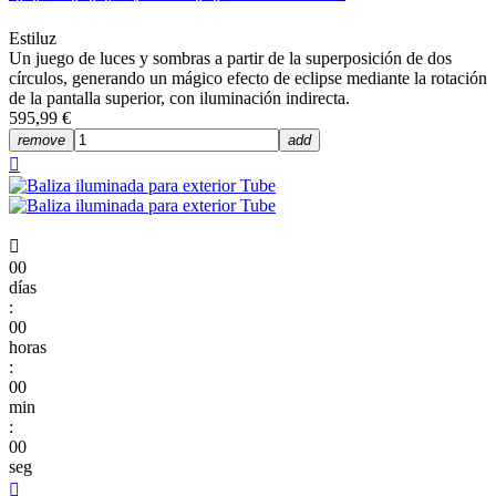
Estiluz
Un juego de luces y sombras a partir de la superposición de dos
círculos, generando un mágico efecto de eclipse mediante la rotación
de la pantalla superior, con iluminación indirecta.
595,99 €
remove
add


00
días
:
00
horas
:
00
min
:
00
seg
