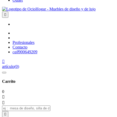
Outlet

Profesionales
Contacto
call
900649209

artículo
(
0
)
Carrito
0


