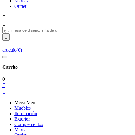
Marcas
Outlet




artículo
(
0
)
Carrito
0


Mega Menu
Muebles
Iluminación
Exterior
Complementos
Marcas