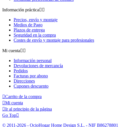
Información práctica


Precios, envío y montaje
Medios de Pago
Plazos de entrega
Seguridad en la compra
Costes de envío y montaje para profesionales
Mi cuenta


Información personal
Devoluciones de mercancía
Pedidos
Facturas por abono
Direcciones
Cupones descuento

Carrito de la compra

Mi cuenta

Ir al principio de la página
Go Top

© 2011-2026 - OcioHogar Home Design S.L. - NIF B86278801