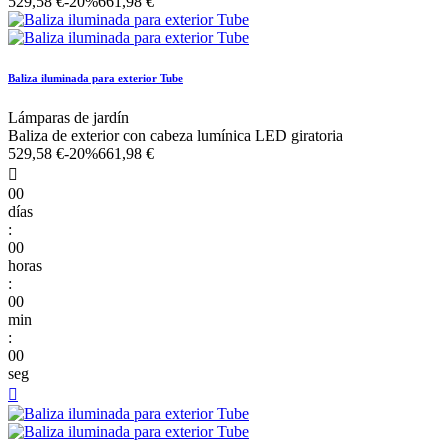
529,58 €
-20%
661,98 €
Baliza iluminada para exterior Tube
Lámparas de jardín
Baliza de exterior con cabeza lumínica LED giratoria
529,58 €
-20%
661,98 €

00
días
:
00
horas
:
00
min
:
00
seg
