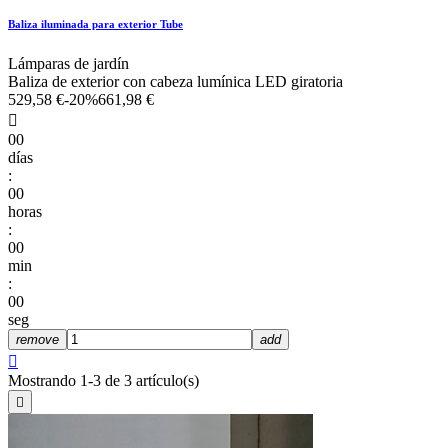
Baliza iluminada para exterior Tube
Lámparas de jardín
Baliza de exterior con cabeza lumínica LED giratoria
529,58 €
-20%
661,98 €

00
días
:
00
horas
:
00
min
:
00
seg
remove
add

Mostrando 1-3 de 3 artículo(s)
