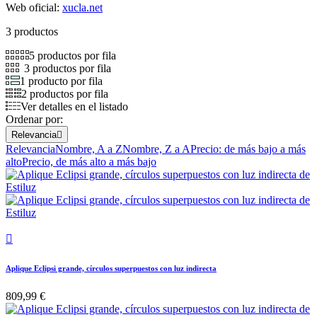
Web oficial:
xucla.net
3 productos
5 productos por fila
3 productos por fila
1 producto por fila
2 productos por fila
Ver detalles en el listado
Ordenar por:
Relevancia

Relevancia
Nombre, A a Z
Nombre, Z a A
Precio: de más bajo a más
alto
Precio, de más alto a más bajo

Aplique Eclipsi grande, círculos superpuestos con luz indirecta
809,99 €