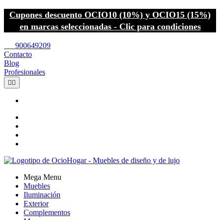
Cupones descuento OCIO10 (10%) y OCIO15 (15%)
en marcas seleccionadas - Clic para condiciones
call
900649209
Contacto
Blog
Profesionales


Mega Menu
Muebles
Iluminación
Exterior
Complementos