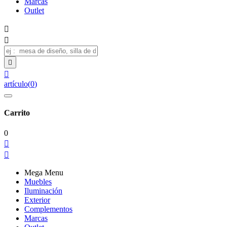
Marcas
Outlet




artículo
(
0
)
Carrito
0


Mega Menu
Muebles
Iluminación
Exterior
Complementos
Marcas