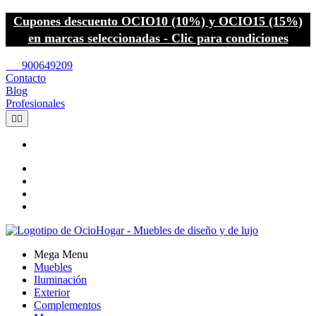
Cupones descuento OCIO10 (10%) y OCIO15 (15%)
en marcas seleccionadas - Clic para condiciones
call
900649209
Contacto
Blog
Profesionales


Mega Menu
Muebles
Iluminación
Exterior
Complementos