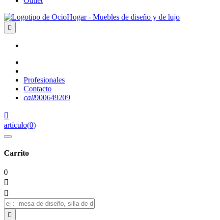
Outlet

Profesionales
Contacto
call
900649209

artículo
(
0
)
Carrito
0


