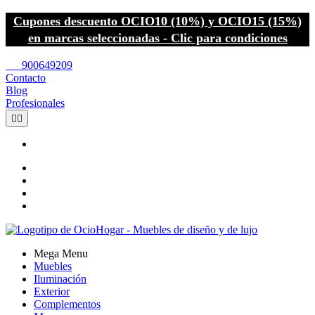
Cupones descuento OCIO10 (10%) y OCIO15 (15%)
en marcas seleccionadas - Clic para condiciones
call
900649209
Contacto
Blog
Profesionales


Mega Menu
Muebles
Iluminación
Exterior
Complementos