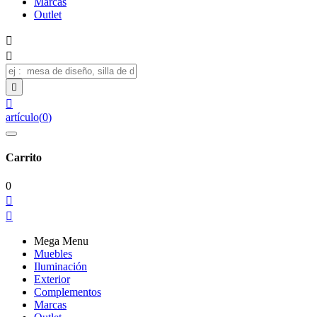
Marcas
Outlet




artículo
(
0
)
Carrito
0


Mega Menu
Muebles
Iluminación
Exterior
Complementos
Marcas