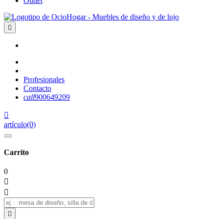
Outlet

Profesionales
Contacto
call
900649209

artículo
(
0
)
Carrito
0


