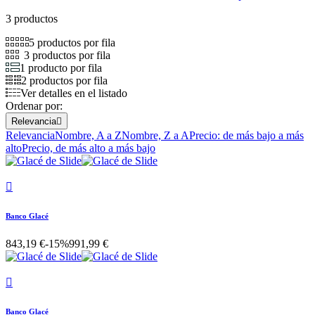
3 productos
5 productos por fila
3 productos por fila
1 producto por fila
2 productos por fila
Ver detalles en el listado
Ordenar por:
Relevancia

Relevancia
Nombre, A a Z
Nombre, Z a A
Precio: de más bajo a más
alto
Precio, de más alto a más bajo

Banco Glacé
843,19 €
-15%
991,99 €

Banco Glacé