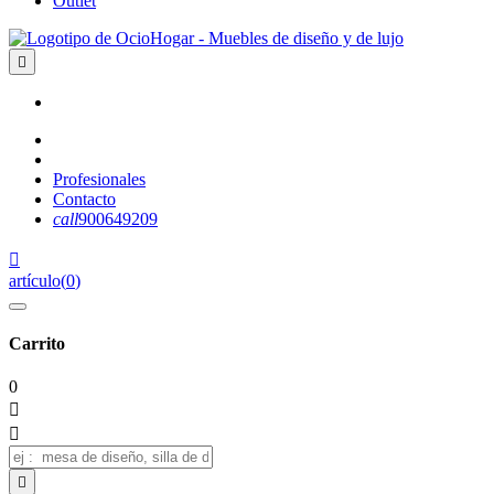
Outlet

Profesionales
Contacto
call
900649209

artículo
(
0
)
Carrito
0


