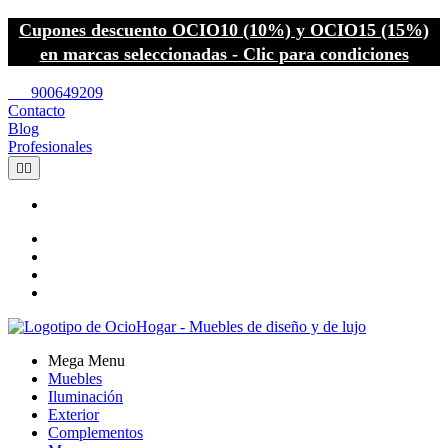
Cupones descuento OCIO10 (10%) y OCIO15 (15%)
en marcas seleccionadas - Clic para condiciones
call
900649209
Contacto
Blog
Profesionales


Mega Menu
Muebles
Iluminación
Exterior
Complementos