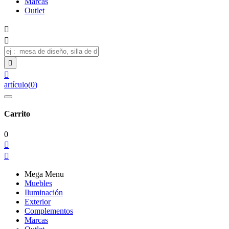
Marcas
Outlet




artículo
(
0
)
Carrito
0


Mega Menu
Muebles
Iluminación
Exterior
Complementos
Marcas