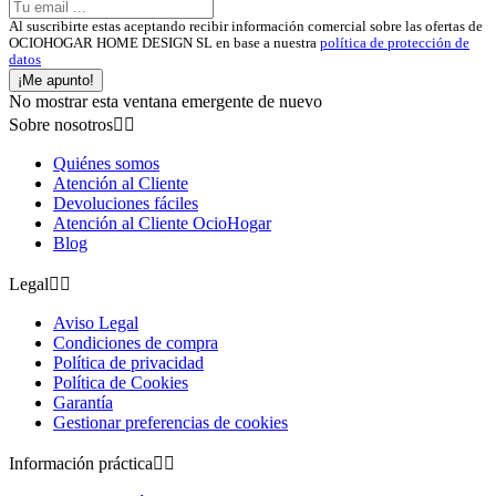
Al suscribirte estas aceptando recibir información comercial sobre las ofertas de
OCIOHOGAR HOME DESIGN SL en base a nuestra
política de protección de
datos
¡Me apunto!
No mostrar esta ventana emergente de nuevo
Sobre nosotros


Quiénes somos
Atención al Cliente
Devoluciones fáciles
Atención al Cliente OcioHogar
Blog
Legal


Aviso Legal
Condiciones de compra
Política de privacidad
Política de Cookies
Garantía
Gestionar preferencias de cookies
Información práctica

