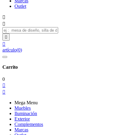
Marcas
Outlet




artículo
(
0
)
Carrito
0


Mega Menu
Muebles
Iluminación
Exterior
Complementos
Marcas