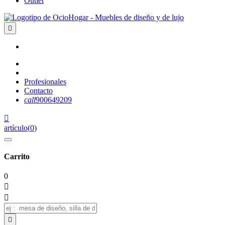
Outlet

Profesionales
Contacto
call
900649209

artículo
(
0
)
Carrito
0


