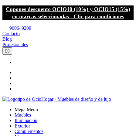
Cupones descuento OCIO10 (10%) y OCIO15 (15%)
en marcas seleccionadas - Clic para condiciones
call
900649209
Contacto
Blog
Profesionales


Mega Menu
Muebles
Iluminación
Exterior
Complementos