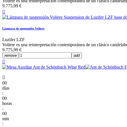
Voliere es una reinterpretación contemporánea de un clásico candelab
9.775,99 €

Lámpara de suspensión Voliere
Luzifer LZF
Voliere es una reinterpretación contemporánea de un clásico candelab
9.775,99 €
remove
add


00
días
:
00
horas
:
00
min
: