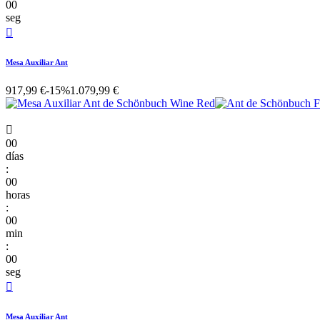
00
seg

Mesa Auxiliar Ant
917,99 €
-15%
1.079,99 €

00
días
:
00
horas
:
00
min
:
00
seg

Mesa Auxiliar Ant