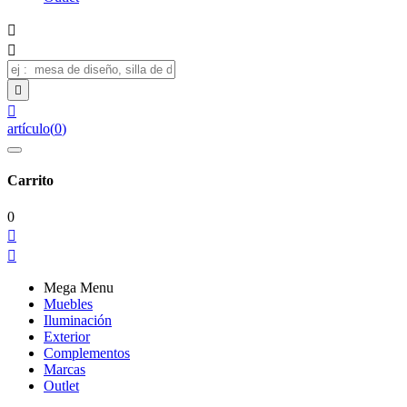




artículo
(
0
)
Carrito
0


Mega Menu
Muebles
Iluminación
Exterior
Complementos
Marcas
Outlet