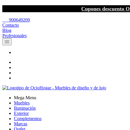
Cupones descuento O
call
900649209
Contacto
Blog
Profesionales


Mega Menu
Muebles
Iluminación
Exterior
Complementos
Marcas
Outlet