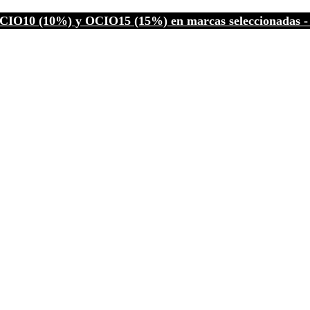
CIO10 (10%) y OCIO15 (15%) en marcas seleccionadas - C