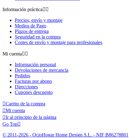
Información práctica


Precios, envío y montaje
Medios de Pago
Plazos de entrega
Seguridad en la compra
Costes de envío y montaje para profesionales
Mi cuenta


Información personal
Devoluciones de mercancía
Pedidos
Facturas por abono
Direcciones
Cupones descuento

Carrito de la compra

Mi cuenta

Ir al principio de la página
Go Top

© 2011-2026 - OcioHogar Home Design S.L. - NIF B86278801