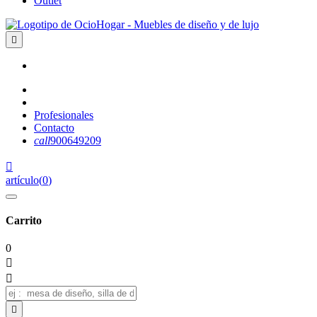
Outlet

Profesionales
Contacto
call
900649209

artículo
(
0
)
Carrito
0


