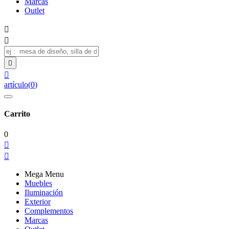
Marcas
Outlet




artículo
(
0
)
Carrito
0


Mega Menu
Muebles
Iluminación
Exterior
Complementos
Marcas