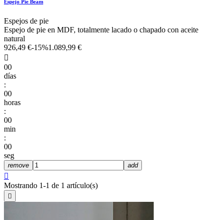
Espejo Pie Beam
Espejos de pie
Espejo de pie en MDF, totalmente lacado o chapado con aceite
natural
926,49 €
-15%
1.089,99 €

00
días
:
00
horas
:
00
min
:
00
seg
remove
add

Mostrando 1-1 de 1 artículo(s)
