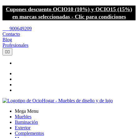
Cupones descuento OCIO10 (10%) y OCIO15 (15%)
en marcas seleccionadas - Clic para condiciones
call
900649209
Contacto
Blog
Profesionales


Mega Menu
Muebles
Iluminación
Exterior
Complementos