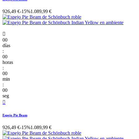
926,49 €
-15%
1.089,99 €

00
días
:
00
horas
:
00
min
:
00
seg

Espejo Pie Beam
926,49 €
-15%
1.089,99 €