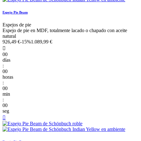
Espejo Pie Beam
Espejos de pie
Espejo de pie en MDF, totalmente lacado o chapado con aceite
natural
926,49 €
-15%
1.089,99 €

00
días
:
00
horas
:
00
min
:
00
seg
