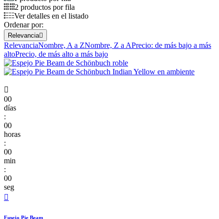
2 productos por fila
Ver detalles en el listado
Ordenar por:
Relevancia

Relevancia
Nombre, A a Z
Nombre, Z a A
Precio: de más bajo a más
alto
Precio, de más alto a más bajo

00
días
:
00
horas
:
00
min
:
00
seg

Espejo Pie Beam