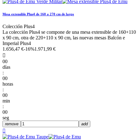
Mesa extensible Plus4 de 160 a 270 cm de largo
Colección Plus4
La colección Plus4 se compone de una mesa extensible de 160+110
x 90 cm, otra de 220+110 x 90 cm, las nuevas mesas Balcón e
Imperial Plus4
1.656,47 €
-16%
1.971,99 €

00
días
:
00
horas
:
00
min
:
00
seg
remove
add
