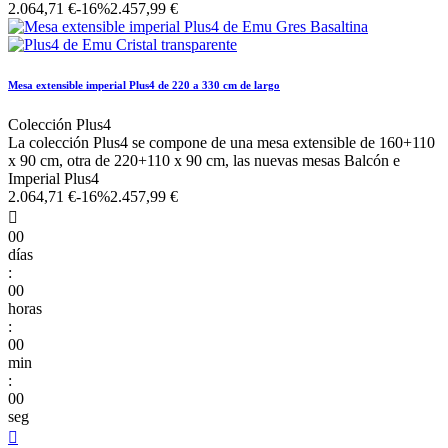
2.064,71 €
-16%
2.457,99 €
Mesa extensible imperial Plus4 de 220 a 330 cm de largo
Colección Plus4
La colección Plus4 se compone de una mesa extensible de 160+110
x 90 cm, otra de 220+110 x 90 cm, las nuevas mesas Balcón e
Imperial Plus4
2.064,71 €
-16%
2.457,99 €

00
días
:
00
horas
:
00
min
:
00
seg
