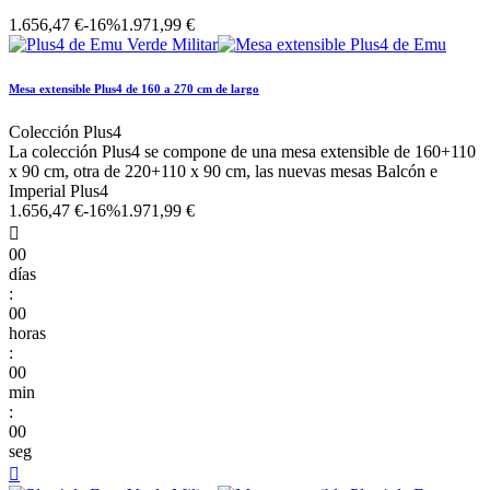
1.656,47 €
-16%
1.971,99 €
Mesa extensible Plus4 de 160 a 270 cm de largo
Colección Plus4
La colección Plus4 se compone de una mesa extensible de 160+110
x 90 cm, otra de 220+110 x 90 cm, las nuevas mesas Balcón e
Imperial Plus4
1.656,47 €
-16%
1.971,99 €

00
días
:
00
horas
:
00
min
:
00
seg
