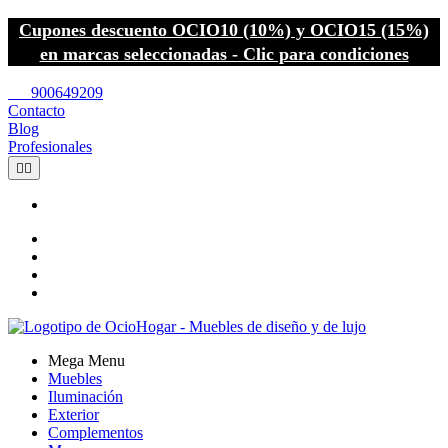
Cupones descuento OCIO10 (10%) y OCIO15 (15%)
en marcas seleccionadas - Clic para condiciones
call
900649209
Contacto
Blog
Profesionales


Mega Menu
Muebles
Iluminación
Exterior
Complementos