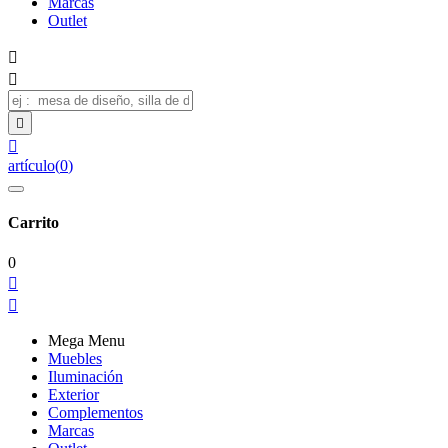
Marcas
Outlet




artículo
(
0
)
Carrito
0


Mega Menu
Muebles
Iluminación
Exterior
Complementos
Marcas