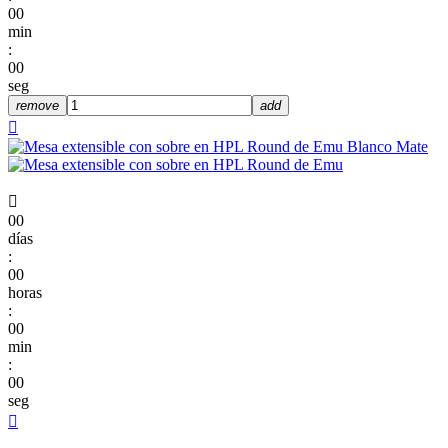
00
min
:
00
seg
remove
add


00
días
:
00
horas
:
00
min
:
00
seg
