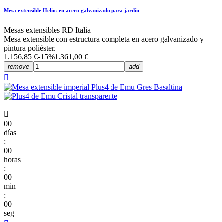
Mesa extensible Helios en acero galvanizado para jardín
Mesas extensibles RD Italia
Mesa extensible con estructura completa en acero galvanizado y
pintura poliéster.
1.156,85 €
-15%
1.361,00 €
remove
add


00
días
:
00
horas
:
00
min
:
00
seg