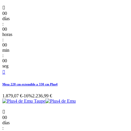

00
días
:
00
horas
:
00
min
:
00
seg

Mesa 220 cm extensible a 330 cm Plus4
1.879,07 €
-16%
2.236,99 €

00
días
: