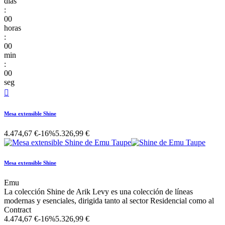
días
:
00
horas
:
00
min
:
00
seg

Mesa extensible Shine
4.474,67 €
-16%
5.326,99 €
Mesa extensible Shine
Emu
La colección Shine de Arik Levy es una colección de líneas
modernas y esenciales, dirigida tanto al sector Residencial como al
Contract
4.474,67 €
-16%
5.326,99 €