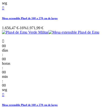
seg

Mesa extensible Plus4 de 160 a 270 cm de largo
1.656,47 €
-16%
1.971,99 €

00
días
:
00
horas
:
00
min
:
00
seg

Mesa extensible Plus4 de 160 a 270 cm de largo