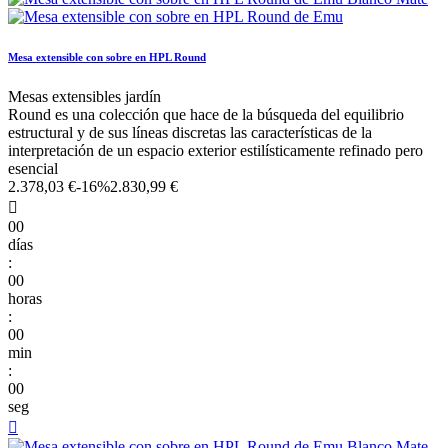
Mesa extensible con sobre en HPL Round
Mesas extensibles jardín
Round es una colección que hace de la búsqueda del equilibrio
estructural y de sus líneas discretas las características de la
interpretación de un espacio exterior estilísticamente refinado pero
esencial
2.378,03 €
-16%
2.830,99 €

00
días
:
00
horas
:
00
min
:
00
seg
