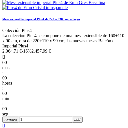
Mesa extensible imperial Plus4 de 220 a 330 cm de largo
Colección Plus4
La colección Plus4 se compone de una mesa extensible de 160+110
x 90 cm, otra de 220+110 x 90 cm, las nuevas mesas Balcón e
Imperial Plus4
2.064,71 €
-16%
2.457,99 €

00
días
:
00
horas
:
00
min
:
00
seg
remove
add
