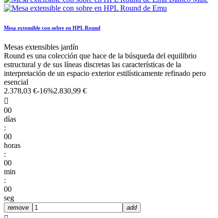
Mesa extensible con sobre en HPL Round
Mesas extensibles jardín
Round es una colección que hace de la búsqueda del equilibrio
estructural y de sus líneas discretas las características de la
interpretación de un espacio exterior estilísticamente refinado pero
esencial
2.378,03 €
-16%
2.830,99 €

00
días
:
00
horas
:
00
min
:
00
seg
remove
add