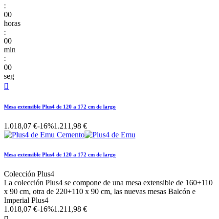
:
00
horas
:
00
min
:
00
seg

Mesa extensible Plus4 de 120 a 172 cm de largo
1.018,07 €
-16%
1.211,98 €
Mesa extensible Plus4 de 120 a 172 cm de largo
Colección Plus4
La colección Plus4 se compone de una mesa extensible de 160+110
x 90 cm, otra de 220+110 x 90 cm, las nuevas mesas Balcón e
Imperial Plus4
1.018,07 €
-16%
1.211,98 €