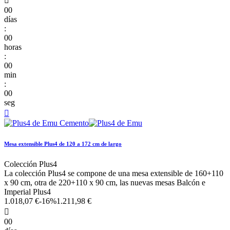

00
días
:
00
horas
:
00
min
:
00
seg

Mesa extensible Plus4 de 120 a 172 cm de largo
Colección Plus4
La colección Plus4 se compone de una mesa extensible de 160+110
x 90 cm, otra de 220+110 x 90 cm, las nuevas mesas Balcón e
Imperial Plus4
1.018,07 €
-16%
1.211,98 €

00