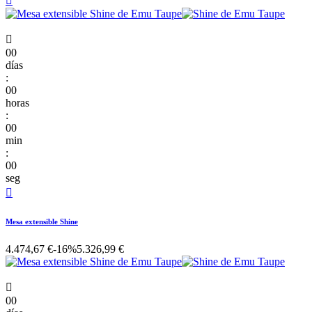


00
días
:
00
horas
:
00
min
:
00
seg

Mesa extensible Shine
4.474,67 €
-16%
5.326,99 €

00