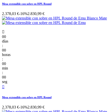
Mesa extensible con sobre en HPL Round
2.378,03 €
-16%
2.830,99 €

00
días
:
00
horas
:
00
min
:
00
seg

Mesa extensible con sobre en HPL Round
2.378,03 €
-16%
2.830,99 €