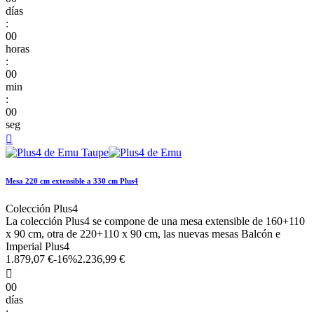
días
:
00
horas
:
00
min
:
00
seg

Mesa 220 cm extensible a 330 cm Plus4
Colección Plus4
La colección Plus4 se compone de una mesa extensible de 160+110
x 90 cm, otra de 220+110 x 90 cm, las nuevas mesas Balcón e
Imperial Plus4
1.879,07 €
-16%
2.236,99 €

00
días
: