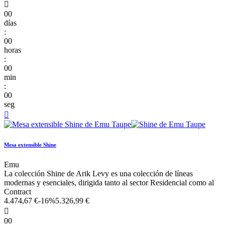

00
días
:
00
horas
:
00
min
:
00
seg

Mesa extensible Shine
Emu
La colección Shine de Arik Levy es una colección de líneas
modernas y esenciales, dirigida tanto al sector Residencial como al
Contract
4.474,67 €
-16%
5.326,99 €

00