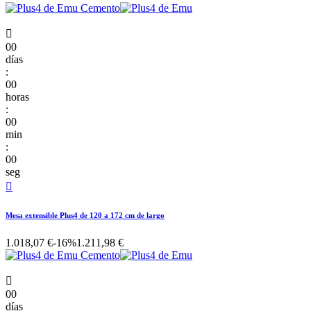

00
días
:
00
horas
:
00
min
:
00
seg

Mesa extensible Plus4 de 120 a 172 cm de largo
1.018,07 €
-16%
1.211,98 €

00
días