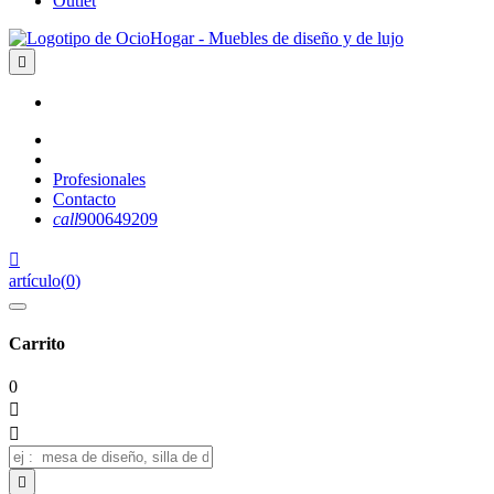
Outlet

Profesionales
Contacto
call
900649209

artículo
(
0
)
Carrito
0


