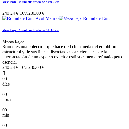
Mesa baja Round cuadrada de 80x80 cm
240,24 €
-16%
286,00 €
Mesa baja Round cuadrada de 80x80 cm
Mesas bajas
Round es una colección que hace de la búsqueda del equilibrio
estructural y de sus líneas discretas las características de la
interpretación de un espacio exterior estilísticamente refinado pero
esencial
240,24 €
-16%
286,00 €

00
días
:
00
horas
:
00
min
:
00