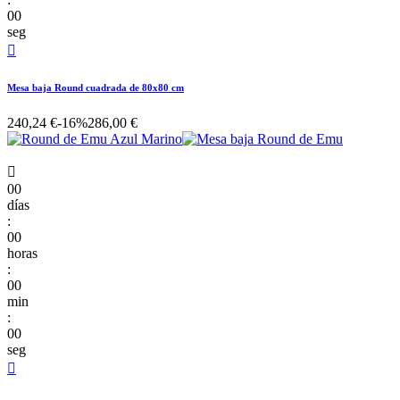
00
seg

Mesa baja Round cuadrada de 80x80 cm
240,24 €
-16%
286,00 €

00
días
:
00
horas
:
00
min
:
00
seg
