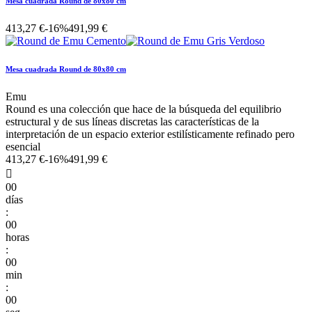
Mesa cuadrada Round de 80x80 cm
413,27 €
-16%
491,99 €
Mesa cuadrada Round de 80x80 cm
Emu
Round es una colección que hace de la búsqueda del equilibrio
estructural y de sus líneas discretas las características de la
interpretación de un espacio exterior estilísticamente refinado pero
esencial
413,27 €
-16%
491,99 €

00
días
:
00
horas
:
00
min
:
00