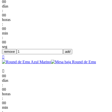
00
días
:
00
horas
:
00
min
:
00
seg
remove
add


00
días
:
00
horas
:
00
min
: