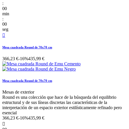
:
00
min
:
00
seg

Mesa cuadrada Round de 70x70 cm
366,23 €
-16%
435,99 €
Mesa cuadrada Round de 70x70 cm
Mesas de exterior
Round es una colección que hace de la búsqueda del equilibrio
estructural y de sus líneas discretas las características de la
interpretación de un espacio exterior estilísticamente refinado pero
esencial
366,23 €
-16%
435,99 €
