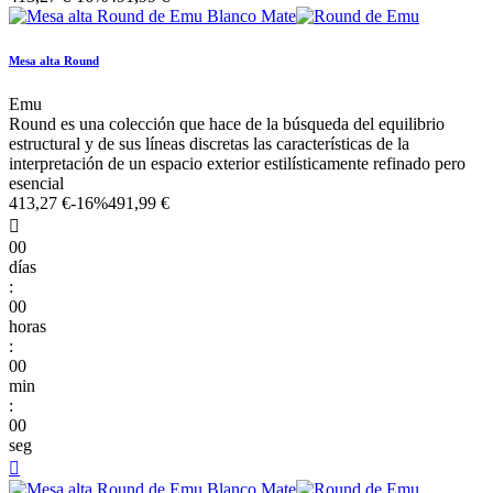
Mesa alta Round
Emu
Round es una colección que hace de la búsqueda del equilibrio
estructural y de sus líneas discretas las características de la
interpretación de un espacio exterior estilísticamente refinado pero
esencial
413,27 €
-16%
491,99 €

00
días
:
00
horas
:
00
min
:
00
seg
