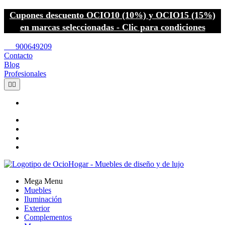
Cupones descuento OCIO10 (10%) y OCIO15 (15%)
en marcas seleccionadas - Clic para condiciones
call
900649209
Contacto
Blog
Profesionales


Mega Menu
Muebles
Iluminación
Exterior
Complementos