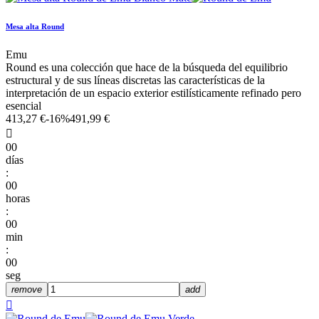
Mesa alta Round
Emu
Round es una colección que hace de la búsqueda del equilibrio
estructural y de sus líneas discretas las características de la
interpretación de un espacio exterior estilísticamente refinado pero
esencial
413,27 €
-16%
491,99 €

00
días
:
00
horas
:
00
min
:
00
seg
remove
add
