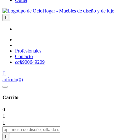
Outlet

Profesionales
Contacto
call
900649209

artículo
(
0
)
Carrito
0


