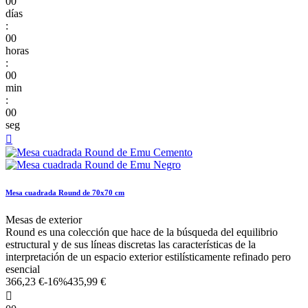
00
días
:
00
horas
:
00
min
:
00
seg

Mesa cuadrada Round de 70x70 cm
Mesas de exterior
Round es una colección que hace de la búsqueda del equilibrio
estructural y de sus líneas discretas las características de la
interpretación de un espacio exterior estilísticamente refinado pero
esencial
366,23 €
-16%
435,99 €
