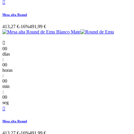

Mesa alta Round
413,27 €
-16%
491,99 €

00
días
:
00
horas
:
00
min
:
00
seg

Mesa alta Round
413,27 €
-16%
491,99 €