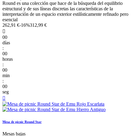
Round es una colección que hace de la búsqueda del equilibrio
estructural y de sus líneas discretas las características de la
interpretación de un espacio exterior estilísticamente refinado pero
esencial
262,91 €
-16%
312,99 €

00
días
:
00
horas
:
00
min
:
00
seg

Mesa de picnic Round Star
Mesas bajas