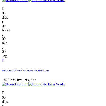

00
días
:
00
horas
:
00
min
:
00
seg

Mesa baja Round cuadrada de 45x45 cm
162,95 €
-16%
193,99 €

00
días
: