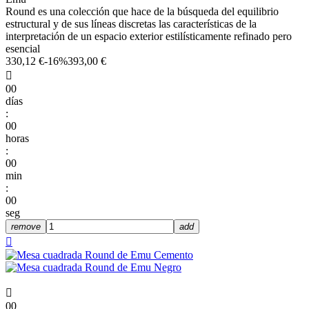
Round es una colección que hace de la búsqueda del equilibrio
estructural y de sus líneas discretas las características de la
interpretación de un espacio exterior estilísticamente refinado pero
esencial
330,12 €
-16%
393,00 €

00
días
:
00
horas
:
00
min
:
00
seg
remove
add


00