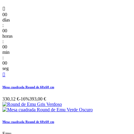

00
días
:
00
horas
:
00
min
:
00
seg

Mesa cuadrada Round de 60x60 cm
330,12 €
-16%
393,00 €
Mesa cuadrada Round de 60x60 cm
Emu