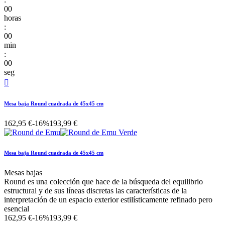
00
horas
:
00
min
:
00
seg

Mesa baja Round cuadrada de 45x45 cm
162,95 €
-16%
193,99 €
Mesa baja Round cuadrada de 45x45 cm
Mesas bajas
Round es una colección que hace de la búsqueda del equilibrio
estructural y de sus líneas discretas las características de la
interpretación de un espacio exterior estilísticamente refinado pero
esencial
162,95 €
-16%
193,99 €