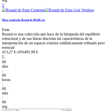
seg

Mesa cuadrada Round de 80x80 cm
Emu
Round es una colección que hace de la búsqueda del equilibrio
estructural y de sus líneas discretas las características de la
interpretación de un espacio exterior estilísticamente refinado pero
esencial
413,27 €
-16%
491,99 €

00
días
:
00
horas
:
00
min
:
00
seg