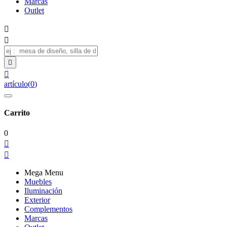
Marcas
Outlet




artículo
(
0
)
Carrito
0


Mega Menu
Muebles
Iluminación
Exterior
Complementos
Marcas