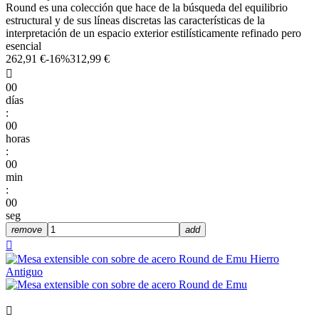
Round es una colección que hace de la búsqueda del equilibrio
estructural y de sus líneas discretas las características de la
interpretación de un espacio exterior estilísticamente refinado pero
esencial
262,91 €
-16%
312,99 €

00
días
:
00
horas
:
00
min
:
00
seg
remove
add

