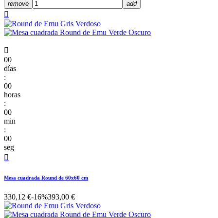
remove
add


00
días
:
00
horas
:
00
min
:
00
seg

Mesa cuadrada Round de 60x60 cm
330,12 €
-16%
393,00 €