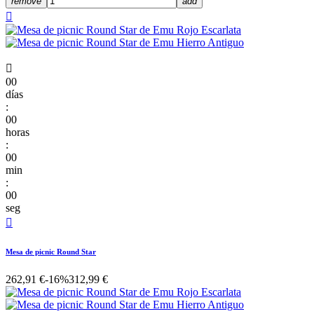
remove
add


00
días
:
00
horas
:
00
min
:
00
seg

Mesa de picnic Round Star
262,91 €
-16%
312,99 €