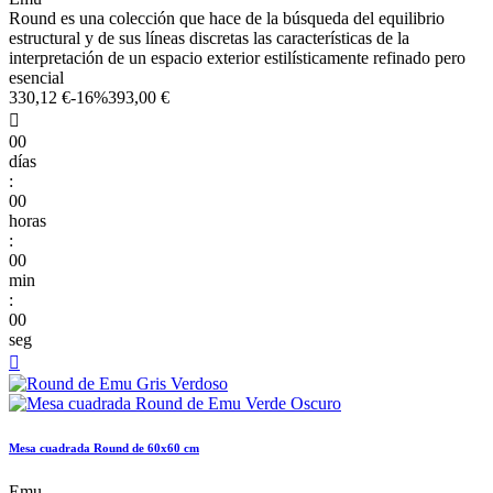
Round es una colección que hace de la búsqueda del equilibrio
estructural y de sus líneas discretas las características de la
interpretación de un espacio exterior estilísticamente refinado pero
esencial
330,12 €
-16%
393,00 €

00
días
:
00
horas
:
00
min
:
00
seg

Mesa cuadrada Round de 60x60 cm
Emu