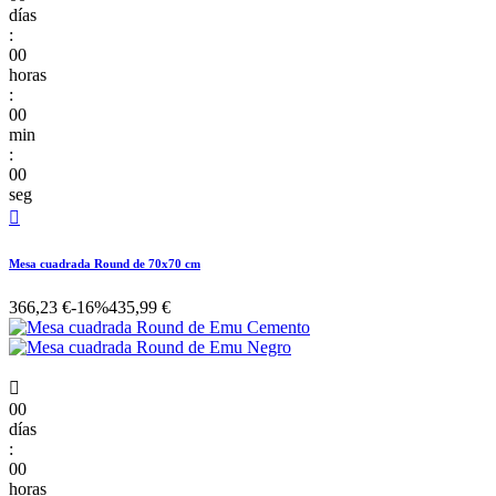
días
:
00
horas
:
00
min
:
00
seg

Mesa cuadrada Round de 70x70 cm
366,23 €
-16%
435,99 €

00
días
:
00
horas