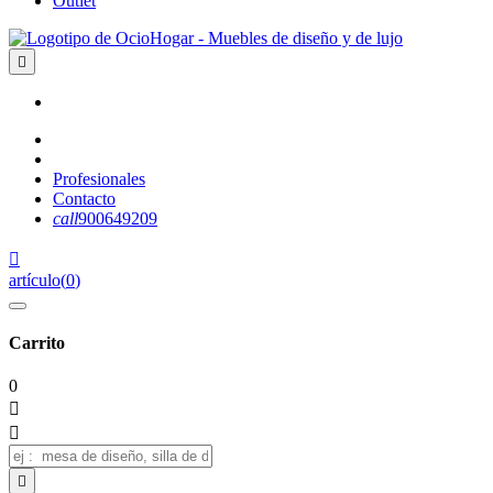
Outlet

Profesionales
Contacto
call
900649209

artículo
(
0
)
Carrito
0


