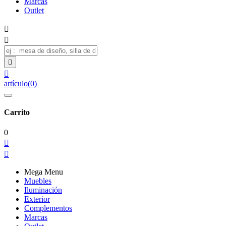
Marcas
Outlet




artículo
(
0
)
Carrito
0


Mega Menu
Muebles
Iluminación
Exterior
Complementos
Marcas