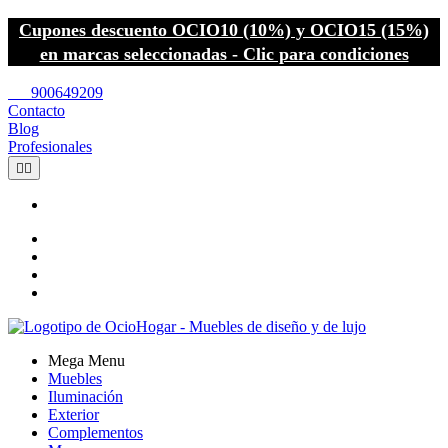
Cupones descuento OCIO10 (10%) y OCIO15 (15%)
en marcas seleccionadas - Clic para condiciones
call
900649209
Contacto
Blog
Profesionales


Mega Menu
Muebles
Iluminación
Exterior
Complementos