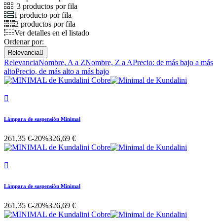
3 productos por fila
1 producto por fila
2 productos por fila
Ver detalles en el listado
Ordenar por:
Relevancia

Relevancia
Nombre, A a Z
Nombre, Z a A
Precio: de más bajo a más
alto
Precio, de más alto a más bajo

Lámpara de suspensión Minimal
261,35 €
-20%
326,69 €

Lámpara de suspensión Minimal
261,35 €
-20%
326,69 €