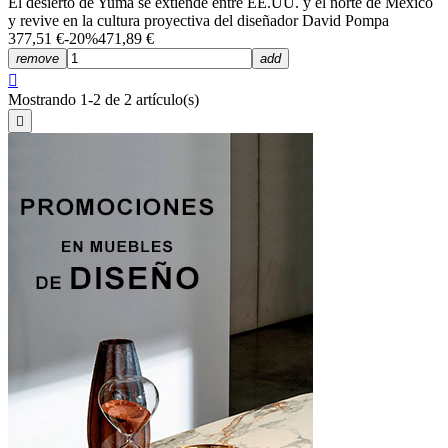
El desierto de Yuma se extiende entre EE.UU. y el norte de México
y revive en la cultura proyectiva del diseñador David Pompa
377,51 €
-20%
471,89 €
remove
add

Mostrando 1-2 de 2 artículo(s)
