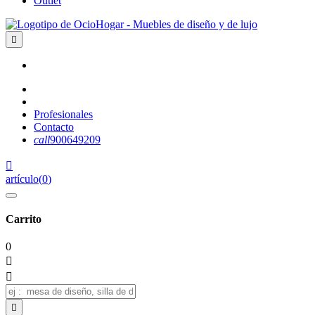
Outlet

Profesionales
Contacto
call
900649209

artículo
(
0
)
Carrito
0


