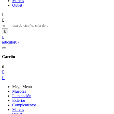
Marcas
Outlet




artículo
(
0
)
Carrito
0


Mega Menu
Muebles
Iluminación
Exterior
Complementos
Marcas