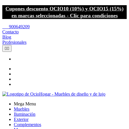
Cupones descuento OCIO10 (10%) y OCIO15 (15%)
en marcas seleccionadas - Clic para condiciones
call
900649209
Contacto
Blog
Profesionales


Mega Menu
Muebles
Iluminación
Exterior
Complementos