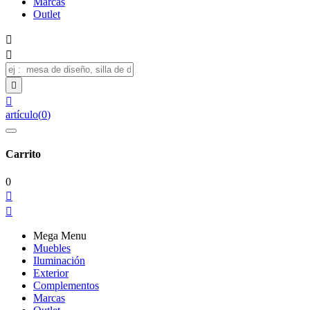
Marcas
Outlet




artículo
(
0
)
Carrito
0


Mega Menu
Muebles
Iluminación
Exterior
Complementos
Marcas