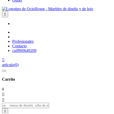
Outlet

Profesionales
Contacto
call
900649209

artículo
(
0
)
Carrito
0


