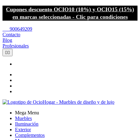
Cupones descuento OCIO10 (10%) y OCIO15 (15%)
en marcas seleccionadas - Clic para condiciones
call
900649209
Contacto
Blog
Profesionales


Mega Menu
Muebles
Iluminación
Exterior
Complementos