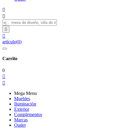




artículo
(
0
)
Carrito
0


Mega Menu
Muebles
Iluminación
Exterior
Complementos
Marcas
Outlet