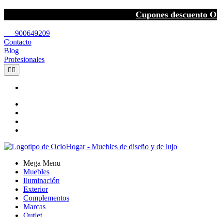
Cupones descuento O
call
900649209
Contacto
Blog
Profesionales


Mega Menu
Muebles
Iluminación
Exterior
Complementos
Marcas
Outlet