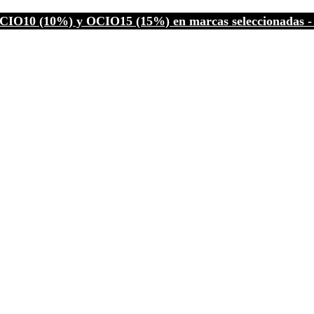
CIO10 (10%) y OCIO15 (15%) en marcas seleccionadas - C