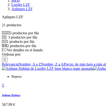
Inicio
Luzifer LZF
Apliques LZF
Apliques LZF
21 productos
5 productos por fila
3 productos por fila
1 producto por fila
2 productos por fila
Ver detalles en el listado
Ordenar por:

Relevancia
Nombre, A a Z
Nombre, Z a A
Precio: de más bajo a más al
Nuevo

Aplique Habitat
567,99 €