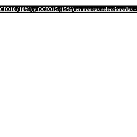
CIO10 (10%) y OCIO15 (15%) en marcas seleccionadas - C