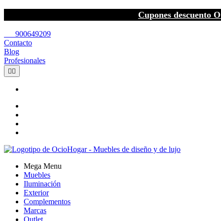
Cupones descuento O
call
900649209
Contacto
Blog
Profesionales


Mega Menu
Muebles
Iluminación
Exterior
Complementos
Marcas
Outlet