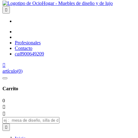

Profesionales
Contacto
call
900649209

artículo
(
0
)
Carrito
0


