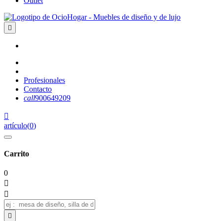
Outlet

Profesionales
Contacto
call
900649209

artículo
(
0
)
Carrito
0


