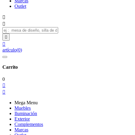
Marcas
Outlet




artículo
(
0
)
Carrito
0


Mega Menu
Muebles
Iluminación
Exterior
Complementos
Marcas