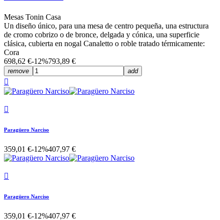
Mesas Tonin Casa
Un diseño único, para una mesa de centro pequeña, una estructura
de cromo cobrizo o de bronce, delgada y cónica, una superficie
clásica, cubierta en nogal Canaletto o roble tratado térmicamente:
Cora
698,62 €
-12%
793,89 €
remove
add


Paragüero Narciso
359,01 €
-12%
407,97 €

Paragüero Narciso
359,01 €
-12%
407,97 €