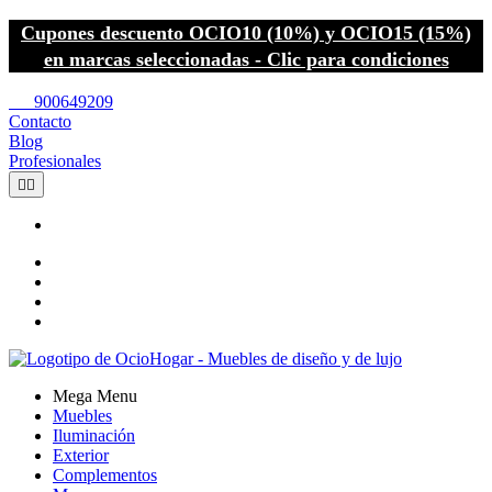
Cupones descuento OCIO10 (10%) y OCIO15 (15%)
en marcas seleccionadas - Clic para condiciones
call
900649209
Contacto
Blog
Profesionales


Mega Menu
Muebles
Iluminación
Exterior
Complementos