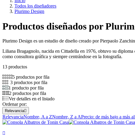
Inicio
Todos los diseñadores
Plurimo Design
Productos diseñados por Plurim
Plurimo Design es un estudio de diseño creado por Pierpaolo Zanchin
Liliana Bragagnolo, nacida en Cittadella en 1976, obtuvo su diploma d
como consultora gráfica y siempre centrándose en la fotografía.
13 productos
5 productos por fila
3 productos por fila
1 producto por fila
2 productos por fila
Ver detalles en el listado
Ordenar por:
Relevancia

Relevancia
Nombre, A a Z
Nombre, Z a A
Precio: de más bajo a más al
