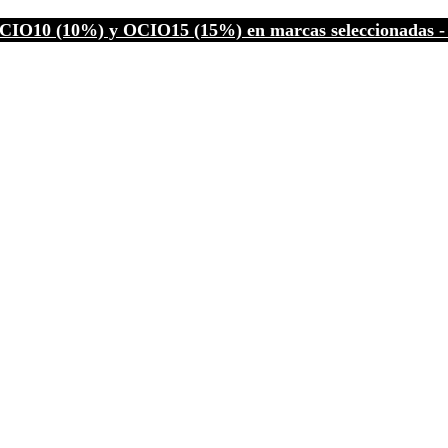
CIO10 (10%) y OCIO15 (15%) en marcas seleccionadas - C