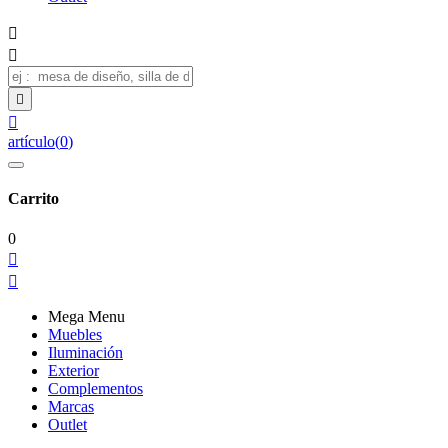




artículo
(
0
)
Carrito
0


Mega Menu
Muebles
Iluminación
Exterior
Complementos
Marcas
Outlet