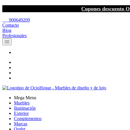
Cupones descuento O
call
900649209
Contacto
Blog
Profesionales


Mega Menu
Muebles
Iluminación
Exterior
Complementos
Marcas
Outlet