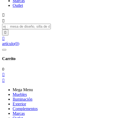
Marcas
Outlet




artículo
(
0
)
Carrito
0


Mega Menu
Muebles
Iluminación
Exterior
Complementos
Marcas