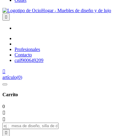
Outlet

Profesionales
Contacto
call
900649209

artículo
(
0
)
Carrito
0


