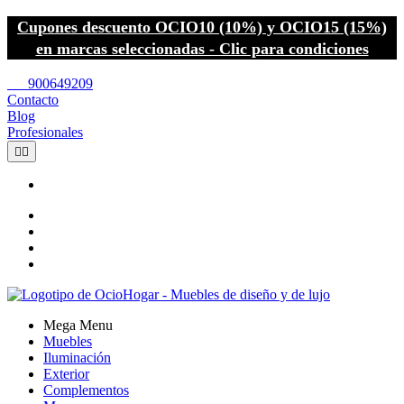
Cupones descuento OCIO10 (10%) y OCIO15 (15%)
en marcas seleccionadas - Clic para condiciones
call
900649209
Contacto
Blog
Profesionales


Mega Menu
Muebles
Iluminación
Exterior
Complementos