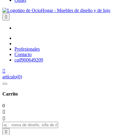
Outlet

Profesionales
Contacto
call
900649209

artículo
(
0
)
Carrito
0


