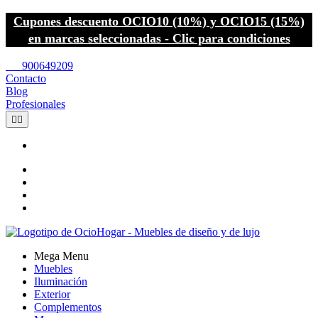
Cupones descuento OCIO10 (10%) y OCIO15 (15%)
en marcas seleccionadas - Clic para condiciones
call
900649209
Contacto
Blog
Profesionales


Mega Menu
Muebles
Iluminación
Exterior
Complementos