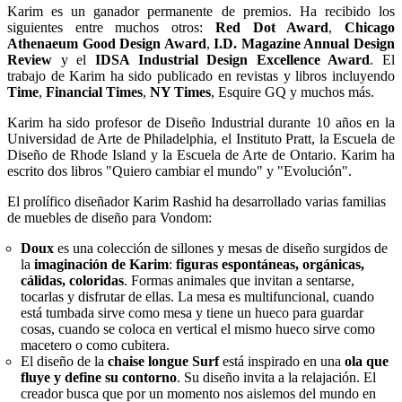
Karim es un ganador permanente de premios. Ha recibido los
siguientes entre muchos otros:
Red Dot Award
,
Chicago
Athenaeum Good Design Award
,
I.D. Magazine Annual Design
Review
y el
IDSA Industrial Design Excellence Award
. El
trabajo de Karim ha sido publicado en revistas y libros incluyendo
Time
,
Financial Times
,
NY Times
, Esquire GQ y muchos más.
Karim ha sido profesor de Diseño Industrial durante 10 años en la
Universidad de Arte de Philadelphia, el Instituto Pratt, la Escuela de
Diseño de Rhode Island y la Escuela de Arte de Ontario. Karim ha
escrito dos libros "Quiero cambiar el mundo" y "Evolución".
El prolífico diseñador Karim Rashid ha desarrollado varias familias
de muebles de diseño para Vondom:
Doux
es una colección de sillones y mesas de diseño surgidos de
la
imaginación de Karim
:
figuras espontáneas, orgánicas,
cálidas, coloridas
. Formas animales que invitan a sentarse,
tocarlas y disfrutar de ellas. La mesa es multifuncional, cuando
está tumbada sirve como mesa y tiene un hueco para guardar
cosas, cuando se coloca en vertical el mismo hueco sirve como
macetero o como cubitera.
El diseño de la
chaise longue Surf
está inspirado en una
ola que
fluye y define su contorno
. Su diseño invita a la relajación. El
creador busca que por un momento nos aislemos del mundo en