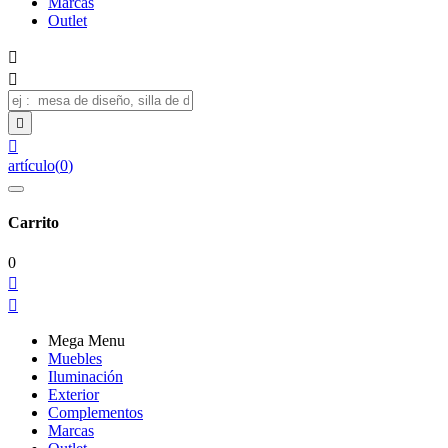
Marcas
Outlet




artículo
(
0
)
Carrito
0


Mega Menu
Muebles
Iluminación
Exterior
Complementos
Marcas