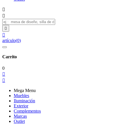




artículo
(
0
)
Carrito
0


Mega Menu
Muebles
Iluminación
Exterior
Complementos
Marcas
Outlet