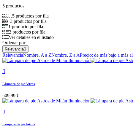
5 productos
5 productos por fila
3 productos por fila
1 producto por fila
2 productos por fila
Ver detalles en el listado
Ordenar por:
Relevancia

Relevancia
Nombre, A a Z
Nombre, Z a A
Precio: de más bajo a más al

Lámpara de pie Astros
509,99 €

Lámpara de pie Astros