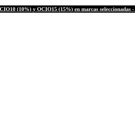
CIO10 (10%) y OCIO15 (15%) en marcas seleccionadas - C