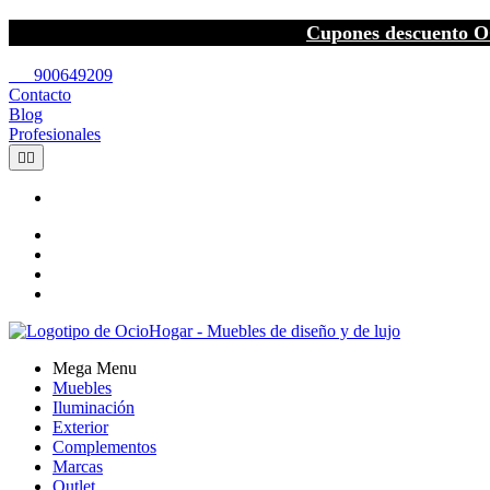
Cupones descuento O
call
900649209
Contacto
Blog
Profesionales


Mega Menu
Muebles
Iluminación
Exterior
Complementos
Marcas
Outlet