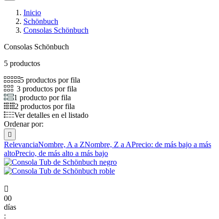
Inicio
Schönbuch
Consolas Schönbuch
Consolas Schönbuch
5 productos
5 productos por fila
3 productos por fila
1 producto por fila
2 productos por fila
Ver detalles en el listado
Ordenar por:

Relevancia
Nombre, A a Z
Nombre, Z a A
Precio: de más bajo a más
alto
Precio, de más alto a más bajo

00
días
: