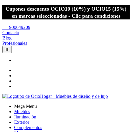
Cupones descuento OCIO10 (10%) y OCIO15 (15%)
en marcas seleccionadas - Clic para condiciones
call
900649209
Contacto
Blog
Profesionales


Mega Menu
Muebles
Iluminación
Exterior
Complementos