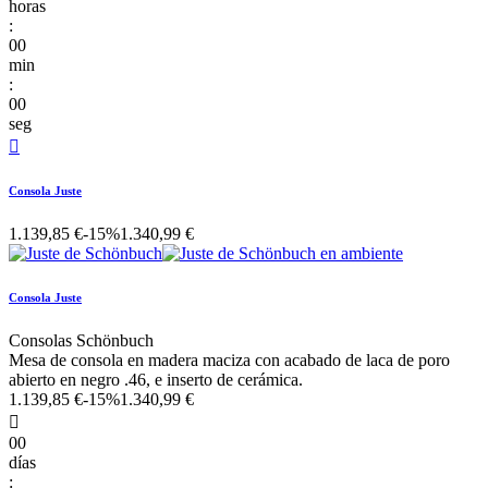
horas
:
00
min
:
00
seg

Consola Juste
1.139,85 €
-15%
1.340,99 €
Consola Juste
Consolas Schönbuch
Mesa de consola en madera maciza con acabado de laca de poro
abierto en negro .46, e inserto de cerámica.
1.139,85 €
-15%
1.340,99 €

00
días
: