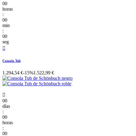
00
horas
:
00
min
:
00
seg

Consola Tub
1.294,54 €
-15%
1.522,99 €

00
días
:
00
horas
:
00