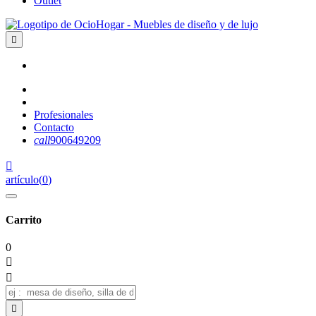
Outlet

Profesionales
Contacto
call
900649209

artículo
(
0
)
Carrito
0


