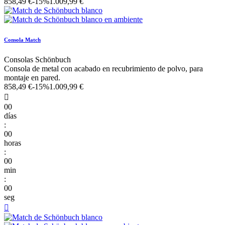
858,49 €
-15%
1.009,99 €
Consola Match
Consolas Schönbuch
Consola de metal con acabado en recubrimiento de polvo, para
montaje en pared.
858,49 €
-15%
1.009,99 €

00
días
:
00
horas
:
00
min
:
00
seg
