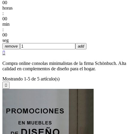
00
horas
:
00
min
:
00
seg
remove
add

Compra online consolas minimalistas de la firma Schönbuch. Alta
calidad en complementos de diseño para el hogar.
Mostrando 1-5 de 5 artículo(s)
