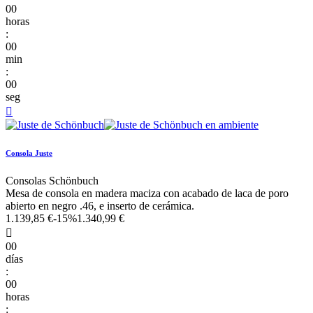
00
horas
:
00
min
:
00
seg

Consola Juste
Consolas Schönbuch
Mesa de consola en madera maciza con acabado de laca de poro
abierto en negro .46, e inserto de cerámica.
1.139,85 €
-15%
1.340,99 €

00
días
:
00
horas
: