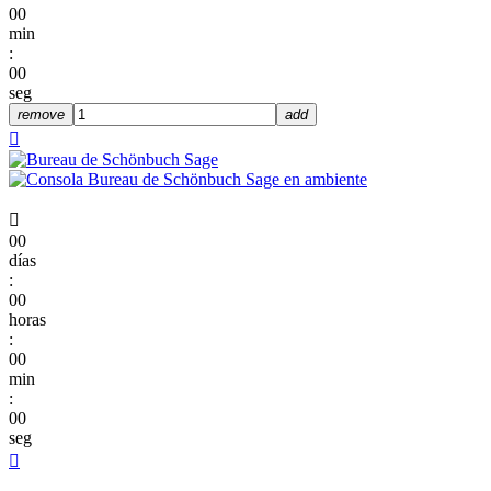
00
min
:
00
seg
remove
add


00
días
:
00
horas
:
00
min
:
00
seg
