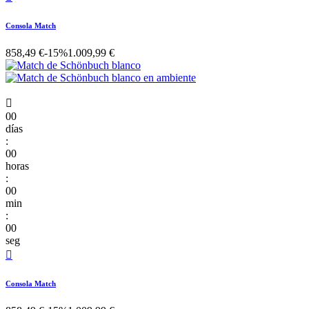
Consola Match
858,49 €
-15%
1.009,99 €

00
días
:
00
horas
:
00
min
:
00
seg

Consola Match