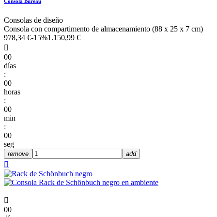
Consola Bureau
Consolas de diseño
Consola con compartimento de almacenamiento (88 x 25 x 7 cm)
978,34 €
-15%
1.150,99 €

00
días
:
00
horas
:
00
min
:
00
seg
remove
add


00