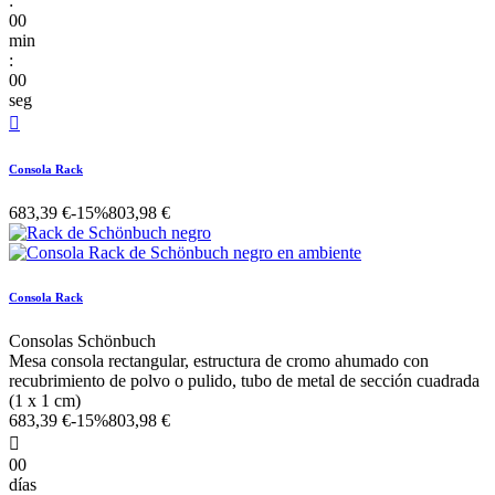
:
00
min
:
00
seg

Consola Rack
683,39 €
-15%
803,98 €
Consola Rack
Consolas Schönbuch
Mesa consola rectangular, estructura de cromo ahumado con
recubrimiento de polvo o pulido, tubo de metal de sección cuadrada
(1 x 1 cm)
683,39 €
-15%
803,98 €

00
días