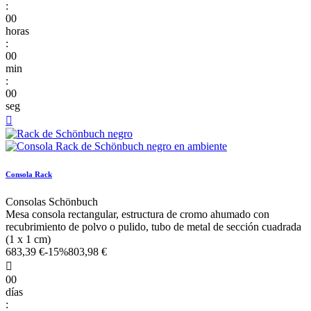
:
00
horas
:
00
min
:
00
seg

Consola Rack
Consolas Schönbuch
Mesa consola rectangular, estructura de cromo ahumado con
recubrimiento de polvo o pulido, tubo de metal de sección cuadrada
(1 x 1 cm)
683,39 €
-15%
803,98 €

00
días
: