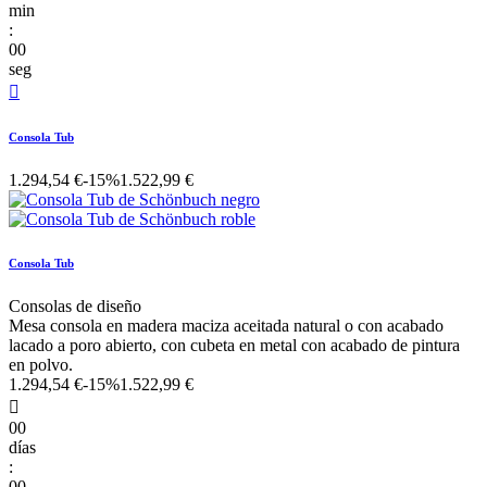
min
:
00
seg

Consola Tub
1.294,54 €
-15%
1.522,99 €
Consola Tub
Consolas de diseño
Mesa consola en madera maciza aceitada natural o con acabado
lacado a poro abierto, con cubeta en metal con acabado de pintura
en polvo.
1.294,54 €
-15%
1.522,99 €

00
días
:
00