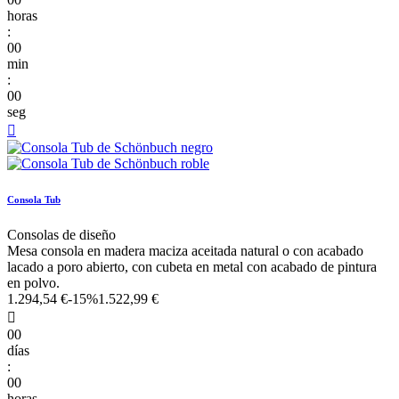
horas
:
00
min
:
00
seg

Consola Tub
Consolas de diseño
Mesa consola en madera maciza aceitada natural o con acabado
lacado a poro abierto, con cubeta en metal con acabado de pintura
en polvo.
1.294,54 €
-15%
1.522,99 €

00
días
:
00
horas