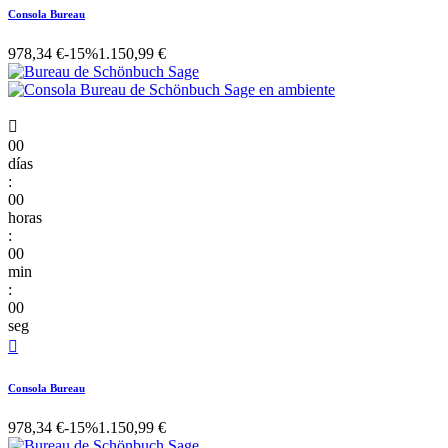
Consola Bureau
978,34 €
-15%
1.150,99 €

00
días
:
00
horas
:
00
min
:
00
seg

Consola Bureau
978,34 €
-15%
1.150,99 €