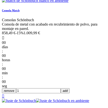
Consola Match
Consolas Schönbuch
Consola de metal con acabado en recubrimiento de polvo, para
montaje en pared.
858,49 €
-15%
1.009,99 €

00
días
:
00
horas
:
00
min
:
00
seg
remove
add
