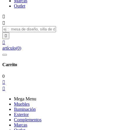
Marcas
Outlet




artículo
(
0
)
Carrito
0


Mega Menu
Muebles
Iluminación
Exterior
Complementos
Marcas