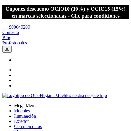
Cupones descuento OCIO10 (10%) y OCIO15 (15%)
en marcas seleccionadas - Clic para condiciones
call
900649209
Contacto
Blog
Profesionales


Mega Menu
Muebles
Iluminación
Exterior
Complementos