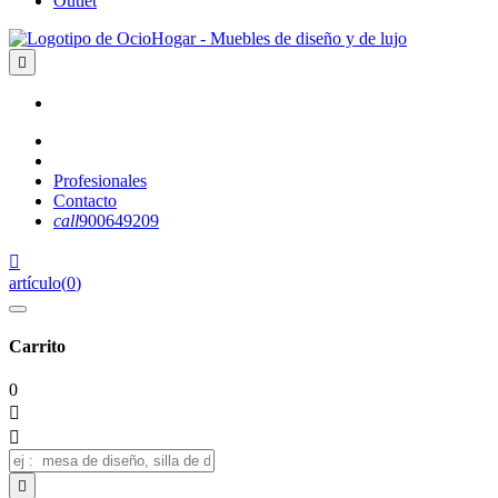
Outlet

Profesionales
Contacto
call
900649209

artículo
(
0
)
Carrito
0


