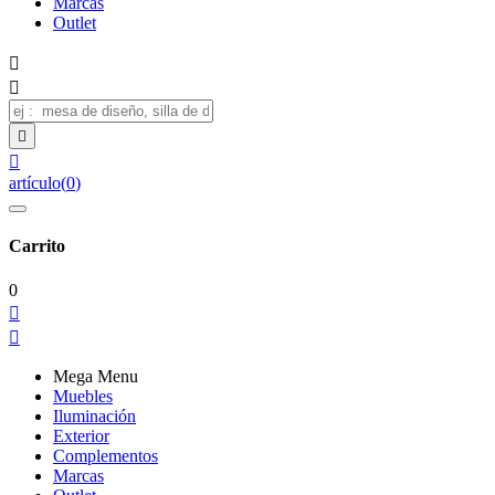
Marcas
Outlet




artículo
(
0
)
Carrito
0


Mega Menu
Muebles
Iluminación
Exterior
Complementos
Marcas