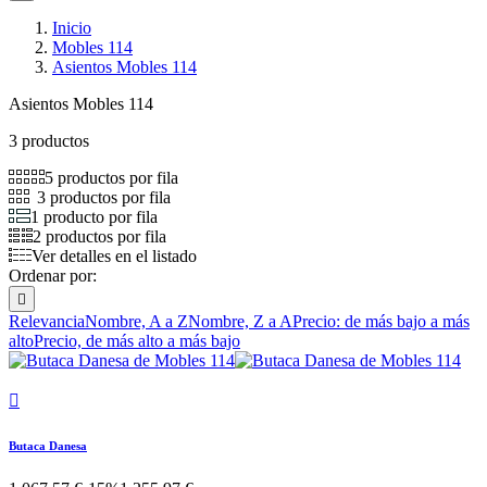
Inicio
Mobles 114
Asientos Mobles 114
Asientos Mobles 114
3 productos
5 productos por fila
3 productos por fila
1 producto por fila
2 productos por fila
Ver detalles en el listado
Ordenar por:

Relevancia
Nombre, A a Z
Nombre, Z a A
Precio: de más bajo a más
alto
Precio, de más alto a más bajo

Butaca Danesa