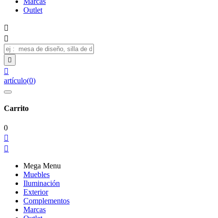
Marcas
Outlet




artículo
(
0
)
Carrito
0


Mega Menu
Muebles
Iluminación
Exterior
Complementos
Marcas