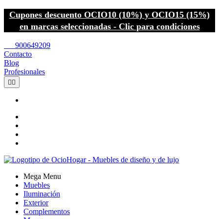
Cupones descuento OCIO10 (10%) y OCIO15 (15%)
en marcas seleccionadas - Clic para condiciones
call
900649209
Contacto
Blog
Profesionales


Mega Menu
Muebles
Iluminación
Exterior
Complementos