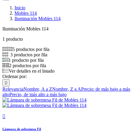
Inicio
Mobles 114
Iluminación Mobles 114
Iluminación Mobles 114
1 producto
5 productos por fila
3 productos por fila
1 producto por fila
2 productos por fila
Ver detalles en el listado
Ordenar por:

Relevancia
Nombre, A a Z
Nombre, Z a A
Precio: de más bajo a más
alto
Precio, de más alto a más bajo

Lámpara de sobremesa Fil