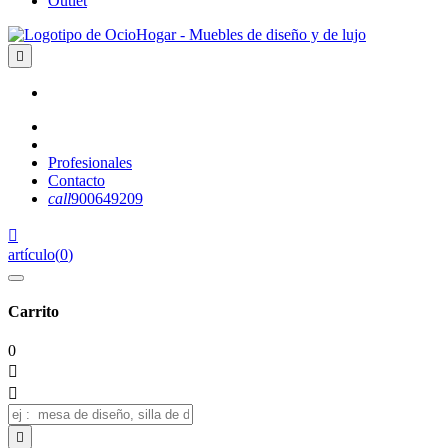
Outlet

Profesionales
Contacto
call
900649209

artículo
(
0
)
Carrito
0


